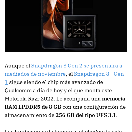
Aunque el
Snapdragon 8 Gen 2 se presentará a
mediados de noviembre
, el
Snapdragon 8+ Gen
1
sigue siendo el chip más avanzado de
Qualcomm a día de hoy y el que monta este
Motorola Razr 2022. Le acompaña una
memoria
RAM LPDDR5 de 8 GB
con una configuración de
almacenamiento de
256 GB del tipo UFS 3.1
.
Las limitaciones de tamaño y el pliegue de este