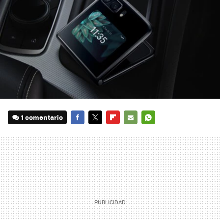
1 comentario
FACEBOOK
TWITTER
FLIPBOARD
E-
WHATSAPP
MAIL