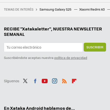
Motorola Razr 50 Ultra: Motorola renueva su plegable compacto con más pantalla y mejores cámaras
TEMAS DE INTERÉS
Samsung Galaxy S25
Xiaomi Redmi A3
Los bloqueos de LaLiga afectan hasta a quienes necesitan buscar una farmacia de guardia
ZTE Nubia Flip 2 5G. Ofrecer un smartphone plegable por menos de mil euros no es fácil, pero ZTE ya lo ha conseguido dos veces
Samsung ya pone fecha a la versión final de One UI 7: estos Galaxy recibirán la actualización en solo unas semanas
RECIBE "Xatakaletter", NUESTRA NEWSLETTER
SEMANAL
SUSCRIBIR
Suscribiéndote aceptas nuestra
política de privacidad
Síguenos
Twit
Fac
You
Inst
RSS
Flip
ter
ebo
tub
agr
boa
ok
e
am
rd
En Xataka Android hablamos de...