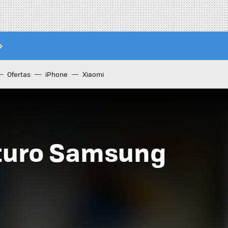
Ofertas
iPhone
Xiaomi
uturo Samsung