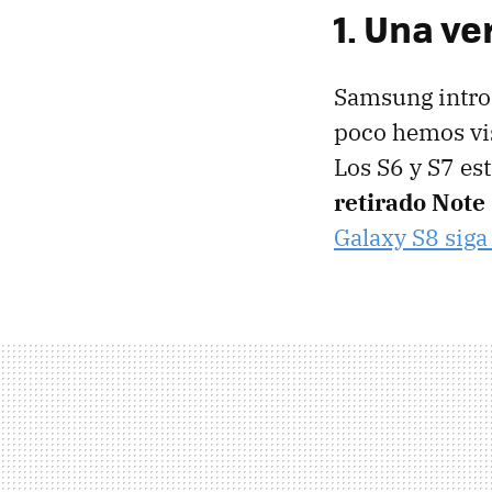
1. Una ve
Samsung introd
poco hemos vis
Los S6 y S7 es
retirado Note 
Galaxy S8 siga