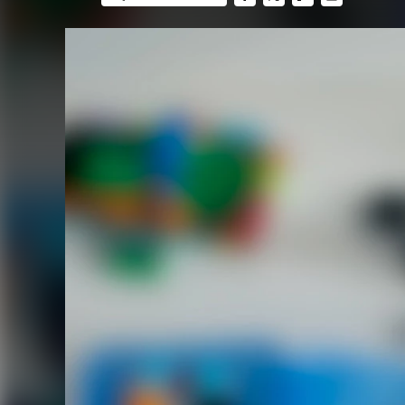
FACEBOOK
TWITTER
FLIPBOARD
E-
MAIL