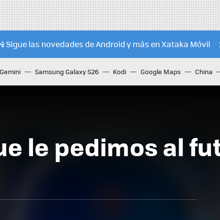
📲 Sigue las novedades de Android y más en Xataka Móvil
Gemini
Samsung Galaxy S26
Kodi
Google Maps
China
e le pedimos al f