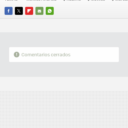
FACEBOOK
TWITTER
FLIPBOARD
E-
WHATSAPP
MAIL
Comentarios cerrados