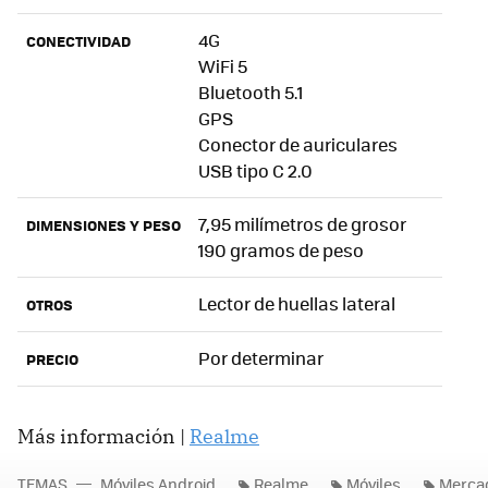
4G
CONECTIVIDAD
WiFi 5
Bluetooth 5.1
GPS
Conector de auriculares
USB tipo C 2.0
7,95 milímetros de grosor
DIMENSIONES Y PESO
190 gramos de peso
Lector de huellas lateral
OTROS
Por determinar
PRECIO
Más información |
Realme
TEMAS
Móviles Android
Realme
Móviles
Mercad