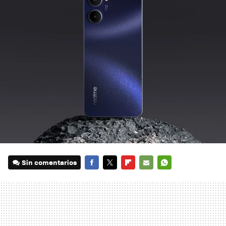
Sin comentarios
FACEBOOK
TWITTER
FLIPBOARD
E-
WHATSAPP
MAIL