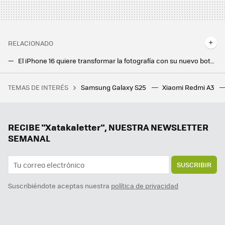
RELACIONADO
El iPhone 16 quiere transformar la fotografía con su nuevo botón. Ya hay fabricantes Android buscando imitarlo
Realme se defiende. Su botón de cámara fue anunciado un mes antes del iPhone 16
TEMAS DE INTERÉS
Samsung Galaxy S25
Xiaomi Redmi A3
RootedCon está dispuesta a llegar al Constitucional si tiene que hacerlo: "LaLiga ha hackeado la ley" con los bloqueos de IPs
Samsung hace los deberes con el nuevo Galaxy Z Flip7: vendrá con la mejor pantalla exterior hasta la fecha
Un Galaxy Z Flip6 con regalo y a precio mínimo, varios gama media muy rebajados y más ofertones. Cazando Gangas
RECIBE "Xatakaletter", NUESTRA NEWSLETTER
SEMANAL
SUSCRIBIR
Suscribiéndote aceptas nuestra
política de privacidad