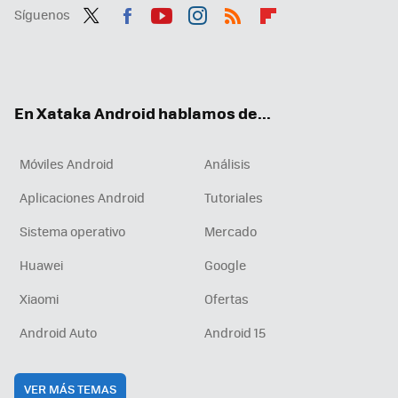
Síguenos
Twit
Fac
You
Inst
RSS
Flip
ter
ebo
tub
agr
boa
ok
e
am
rd
En Xataka Android hablamos de...
Móviles Android
Análisis
Aplicaciones Android
Tutoriales
Sistema operativo
Mercado
Huawei
Google
Xiaomi
Ofertas
Android Auto
Android 15
VER MÁS TEMAS