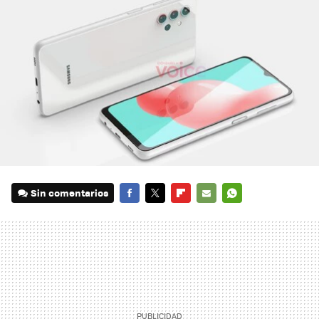
Sin comentarios
FACEBOOK
TWITTER
FLIPBOARD
E-
WHATSAPP
MAIL