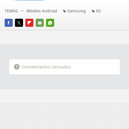
TEMAS
Móviles Android
Samsung
5G
FACEBOOK
TWITTER
FLIPBOARD
E-
WHATSAPP
MAIL
Comentarios cerrados