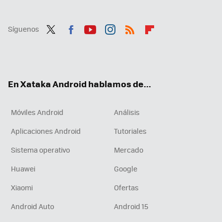
Síguenos
Twit
Fac
You
Inst
RSS
Flip
ter
ebo
tub
agr
boa
ok
e
am
rd
En Xataka Android hablamos de...
Móviles Android
Análisis
Aplicaciones Android
Tutoriales
Sistema operativo
Mercado
Huawei
Google
Xiaomi
Ofertas
Android Auto
Android 15