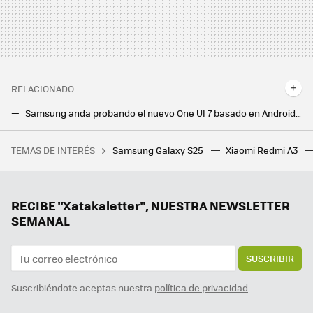
RELACIONADO
Samsung anda probando el nuevo One UI 7 basado en Android 15 en uno de sus Galaxy A más populares
Ya sabemos cómo de fino será el Galaxy S25 Ultra: Ice Universe ha filtrado las dimensiones del próximo flagship de Samsung
TEMAS DE INTERÉS
Samsung Galaxy S25
Xiaomi Redmi A3
Participa y gana dos entradas para el AI2030, el gran evento sobre inteligencia artificial en la empresa
No habrá que esperar demasiado por el nuevo Galaxy S25 Edge: el Samsung ultradelgado está más cerca de lo imaginamos
El principal problema del Galaxy S24 Ultra no es su tamaño, sino el daño que puede hacer en tus vaqueros
RECIBE "Xatakaletter", NUESTRA NEWSLETTER
SEMANAL
SUSCRIBIR
Suscribiéndote aceptas nuestra
política de privacidad