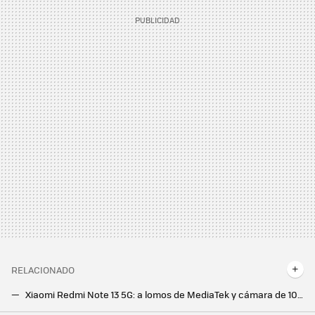
RELACIONADO
Xiaomi Redmi Note 13 5G: a lomos de MediaTek y cámara de 100 megapíxeles para reeditarse como rey de la gama media económica