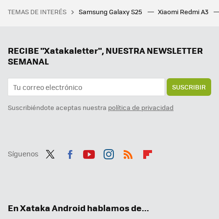
Los Redmi Note 12 tienen competencia: así quedan contra los Redmi Note 13, el gran duelo de la gama media
TEMAS DE INTERÉS
Samsung Galaxy S25
Xiaomi Redmi A3
Una jardinera ganó más de un millón de euros por el fallo de una web de juegos. Le dijeron que solo le pagarían 20.000, y ha ganado el juicio
RECIBE "Xatakaletter", NUESTRA NEWSLETTER
SEMANAL
SUSCRIBIR
Suscribiéndote aceptas nuestra
política de privacidad
Síguenos
Twit
Fac
You
Inst
RSS
Flip
ter
ebo
tub
agr
boa
ok
e
am
rd
En Xataka Android hablamos de...