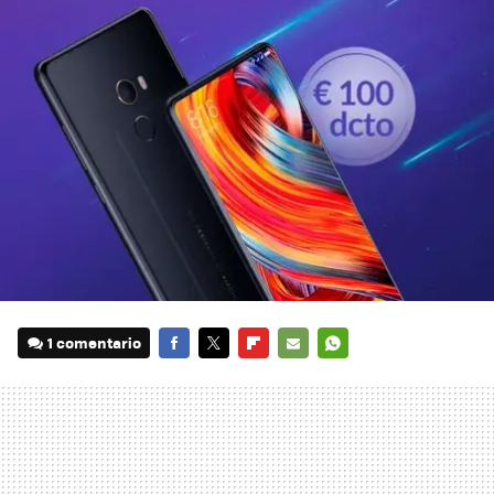
1 comentario
FACEBOOK
TWITTER
FLIPBOARD
E-
WHATSAPP
MAIL