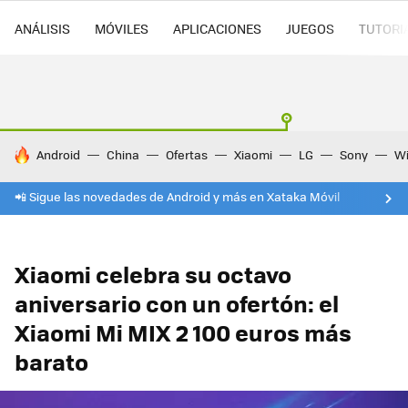
ANÁLISIS
MÓVILES
APLICACIONES
JUEGOS
TUTORI
HOY SE HABLA DE
Android
China
Ofertas
Xiaomi
LG
Sony
Wi
📲 Sigue las novedades de Android y más en Xataka Móvil
Xiaomi celebra su octavo
aniversario con un ofertón: el
Xiaomi Mi MIX 2 100 euros más
barato