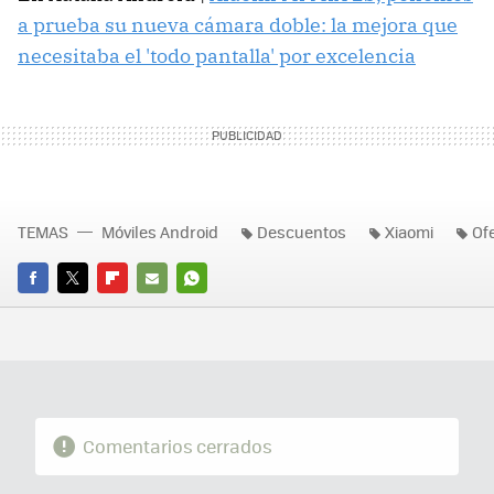
a prueba su nueva cámara doble: la mejora que
necesitaba el 'todo pantalla' por excelencia
TEMAS
Móviles Android
Descuentos
Xiaomi
Of
FACEBOOK
TWITTER
FLIPBOARD
E-
WHATSAPP
MAIL
Comentarios cerrados