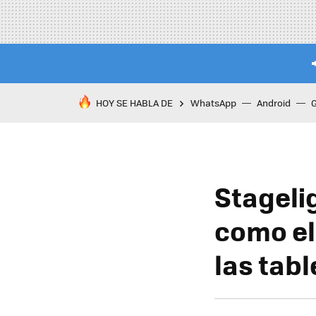
HOY SE HABLA DE
WhatsApp
Android
Stageli
como el
las tab