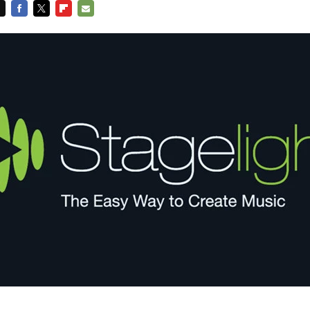
FACEBOOK
TWITTER
FLIPBOARD
E-
MAIL