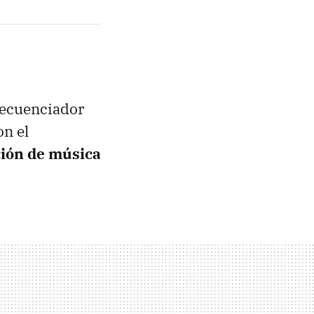
secuenciador
on el
ción de música