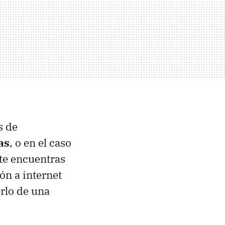
s de
as
, o en el caso
 te encuentras
ón a internet
erlo de una