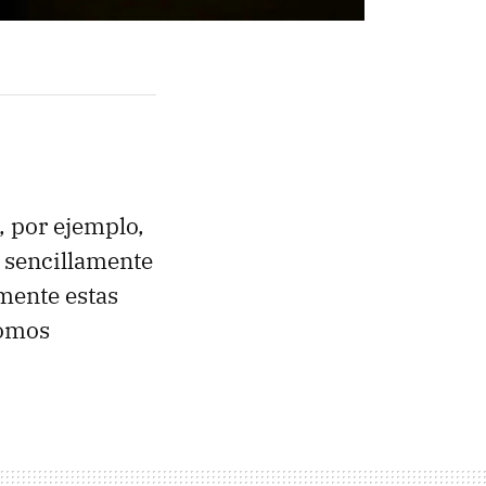
, por ejemplo,
si sencillamente
mente estas
somos