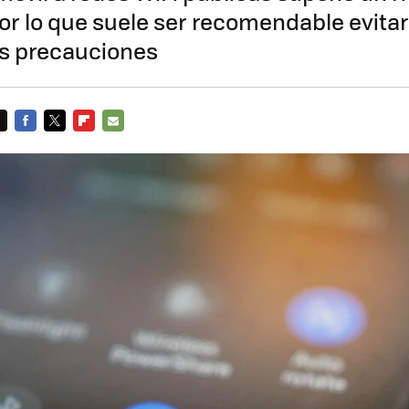
or lo que suele ser recomendable evitar
as precauciones
FACEBOOK
TWITTER
FLIPBOARD
E-
MAIL