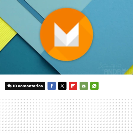
10 comentarios
FACEBOOK
TWITTER
FLIPBOARD
E-
WHATSAPP
MAIL