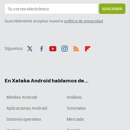
SUSCRIBIR
Suscribiéndote aceptas nuestra
política de privacidad
Síguenos
Twit
Fac
You
Inst
RSS
Flip
ter
ebo
tub
agr
boa
ok
e
am
rd
En Xataka Android hablamos de...
Móviles Android
Análisis
Aplicaciones Android
Tutoriales
Sistema operativo
Mercado