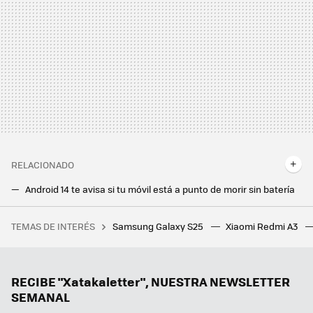
RELACIONADO
Android 14 te avisa si tu móvil está a punto de morir sin batería
Estos móviles de Xiaomi no actualizarán a Android 13, incluido el Redmi Note 10
TEMAS DE INTERÉS
Samsung Galaxy S25
Xiaomi Redmi A3
Ahora me ves, ahora no me ves: así puedes proteger tu identidad digital de la mano de Surfshark
RECIBE "Xatakaletter", NUESTRA NEWSLETTER
SEMANAL