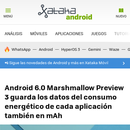
MENÚ
NUEVO
ANÁLISIS
MÓVILES
APLICACIONES
JUEGOS
TUTORI
HOY SE HABLA DE
WhatsApp
Android
HyperOS 3
Gemini
Waze
G
📲 Sigue las novedades de Android y más en Xataka Móvil
Android 6.0 Marshmallow Preview
3 guarda los datos del consumo
energético de cada aplicación
también en mAh