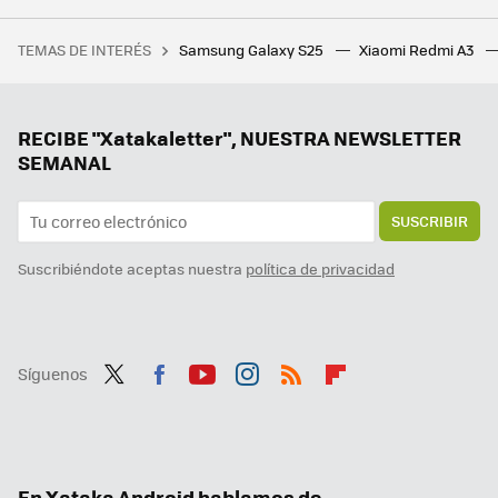
La IA de Google le da un giro a los Pixel 8 y Samsung Galaxy: Rodea para buscar ahora tiene traductor instantáneo
TEMAS DE INTERÉS
Samsung Galaxy S25
Xiaomi Redmi A3
Cómo evitar que aparezcan bichitos en el arroz, pasta, harina y legumbres que guardas en la despensa: así puedes librarte de ellos
El retraso de One UI 7 puede generar un efecto imprevisto de cara a la llegada de One UI 8: adiós a las actualizaciones intermedias
Xiaomi da un golpe sobre la mesa y sus nuevos móviles tendrán seis años de actualizaciones. Recibirán hasta Android 21
RECIBE "Xatakaletter", NUESTRA NEWSLETTER
SEMANAL
SUSCRIBIR
Suscribiéndote aceptas nuestra
política de privacidad
Síguenos
Twit
Fac
You
Inst
RSS
Flip
ter
ebo
tub
agr
boa
ok
e
am
rd
En Xataka Android hablamos de...