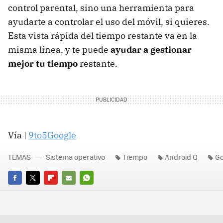
control parental, sino una herramienta para
ayudarte a controlar el uso del móvil, si quieres.
Esta vista rápida del tiempo restante va en la
misma línea, y te puede
ayudar a gestionar
mejor tu tiempo
restante.
Vía |
9to5Google
TEMAS
Sistema operativo
Tiempo
Android Q
Go
FACEBOOK
TWITTER
FLIPBOARD
E-
WHATSAPP
MAIL