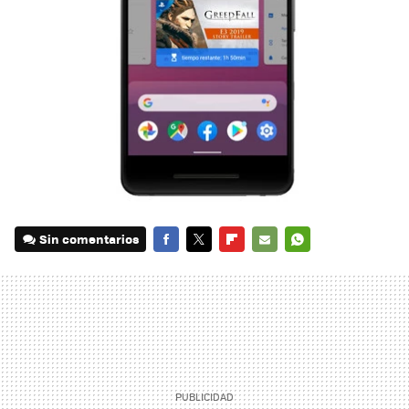
Sin comentarios
FACEBOOK
TWITTER
FLIPBOARD
E-
WHATSAPP
MAIL