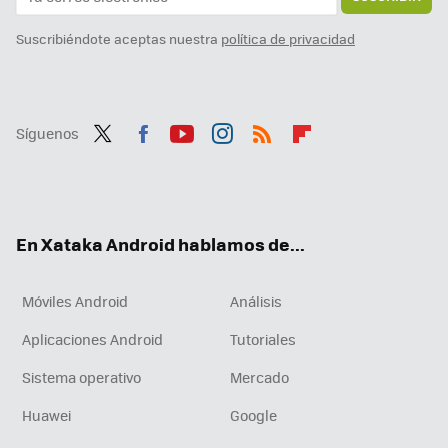
Suscribiéndote aceptas nuestra
política de privacidad
Síguenos
Twit
Fac
You
Inst
RSS
Flip
ter
ebo
tub
agr
boa
ok
e
am
rd
En Xataka Android hablamos de...
Móviles Android
Análisis
Aplicaciones Android
Tutoriales
Sistema operativo
Mercado
Huawei
Google