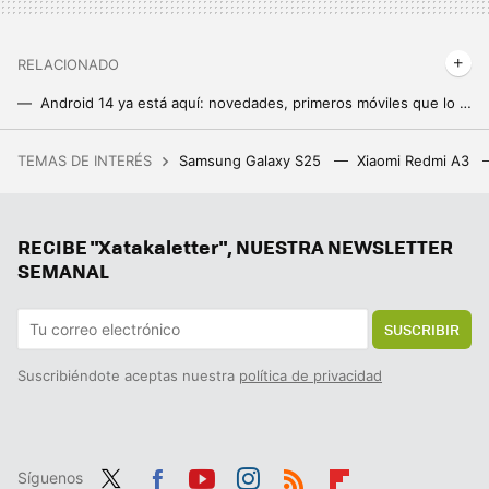
RELACIONADO
Android 14 ya está aquí: novedades, primeros móviles que lo reciben y cómo actualizar
Los Google Pixel están asegurados contra hackers: un sistema de seguridad permite comprobar si el móvil fue manipulado
TEMAS DE INTERÉS
Samsung Galaxy S25
Xiaomi Redmi A3
Un experto en liderazgo da las claves para ganarse el respeto en el trabajo: "Lo he estado enseñando durante décadas"
La espera ha terminado, el nuevo Android 15 ya está aquí. Los Google Pixel reciben la actualización y todas sus mejoras
RECIBE "Xatakaletter", NUESTRA NEWSLETTER
Android 15 llega con una nueva opción dentro de los ajustes WiFi, pero no te recomendamos activarla. Hay un motivo de peso
SEMANAL
SUSCRIBIR
Suscribiéndote aceptas nuestra
política de privacidad
Síguenos