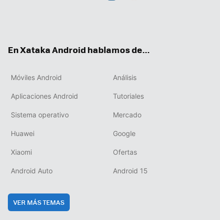
Twit
Fac
You
Inst
RSS
Flip
ter
ebo
tub
agr
boa
ok
e
am
rd
En Xataka Android hablamos de...
Móviles Android
Análisis
Aplicaciones Android
Tutoriales
Sistema operativo
Mercado
Huawei
Google
Xiaomi
Ofertas
Android Auto
Android 15
VER MÁS TEMAS