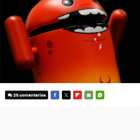
25 comentarios
FACEBOOK
TWITTER
FLIPBOARD
E-
WHATSAPP
MAIL