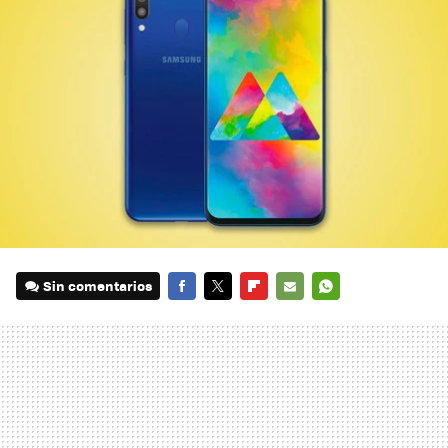
Sin comentarios
FACEBOOK
TWITTER
FLIPBOARD
E-
WHATSAPP
MAIL