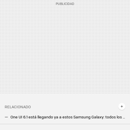
RELACIONADO
One UI 6.1 está llegando ya a estos Samsung Galaxy: todos los móviles que actualizan con Galaxy AI
Apuntemos esta fecha en el calendario: los Samsung Galaxy S23 comienzan a recibir One UI 6.1 a partir del 28 de marzo