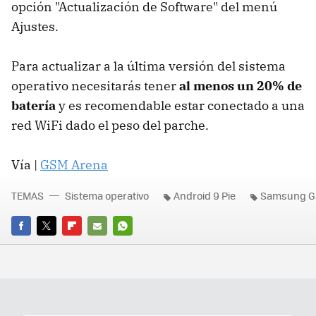
opción "Actualización de Software" del menú
Ajustes.
Para actualizar a la última versión del sistema
operativo necesitarás tener
al menos un 20% de
batería
y es recomendable estar conectado a una
red WiFi dado el peso del parche.
Vía |
GSM Arena
TEMAS
Sistema operativo
Android 9 Pie
Samsung G
FACEBOOK
TWITTER
FLIPBOARD
E-
WHATSAPP
MAIL