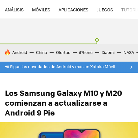
ANÁLISIS
MÓVILES
APLICACIONES
JUEGOS
TUTORI
HOY SE HABLA DE
Android
China
Ofertas
iPhone
Xiaomi
NASA
📲 Sigue las novedades de Android y más en Xataka Móvil
Los Samsung Galaxy M10 y M20
comienzan a actualizarse a
Android 9 Pie