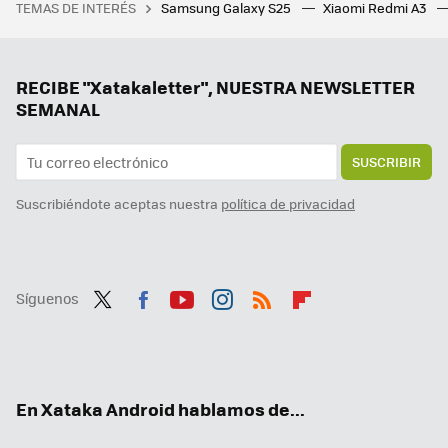
TEMAS DE INTERÉS
Samsung Galaxy S25
Xiaomi Redmi A3
Este anime de astronautas ostenta un récord loco e imbatible: tener el primer diálogo en una obra de ficción grabada desde la Estación Espacial Internacional
El retraso de One UI 7 puede generar un efecto imprevisto de cara a la llegada de One UI 8: adiós a las actualizaciones intermedias
Por fin el aspecto más oscuro de Android ve la luz. Ahora nuestros móviles durarán tanto que volverán a ir lentos
RECIBE "Xatakaletter", NUESTRA NEWSLETTER
SEMANAL
SUSCRIBIR
Suscribiéndote aceptas nuestra
política de privacidad
Síguenos
Twit
Fac
You
Inst
RSS
Flip
ter
ebo
tub
agr
boa
ok
e
am
rd
En Xataka Android hablamos de...