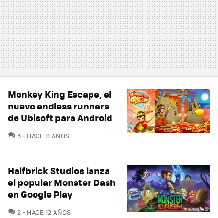
Monkey King Escape, el
nuevo endless runners
de Ubisoft para Android
COMENTARIOS
3
HACE 11 AÑOS
Halfbrick Studios lanza
el popular Monster Dash
en Google Play
COMENTARIOS
2
HACE 12 AÑOS