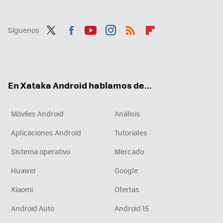
Síguenos
Twit
Fac
You
Inst
RSS
Flip
ter
ebo
tub
agr
boa
ok
e
am
rd
En Xataka Android hablamos de...
Móviles Android
Análisis
Aplicaciones Android
Tutoriales
Sistema operativo
Mercado
Huawei
Google
Xiaomi
Ofertas
Android Auto
Android 15