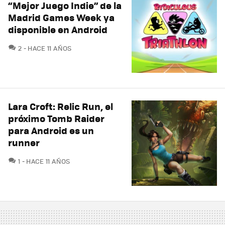
“Mejor Juego Indie” de la
Madrid Games Week ya
disponible en Android
COMENTARIOS
2
HACE 11 AÑOS
Lara Croft: Relic Run, el
próximo Tomb Raider
para Android es un
runner
COMENTARIOS
1
HACE 11 AÑOS