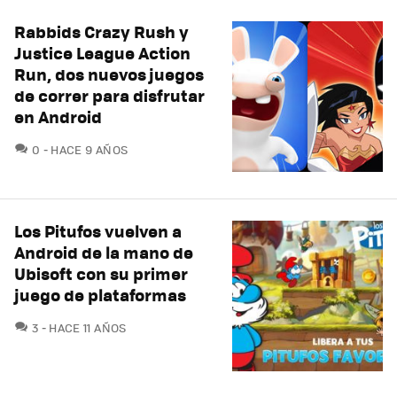
Rabbids Crazy Rush y
Justice League Action
Run, dos nuevos juegos
de correr para disfrutar
en Android
COMENTARIOS
0
HACE 9 AÑOS
Los Pitufos vuelven a
Android de la mano de
Ubisoft con su primer
juego de plataformas
COMENTARIOS
3
HACE 11 AÑOS