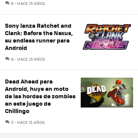
COMENTARIOS
6
HACE 13 AÑOS
Sony lanza Ratchet and
Clank: Before the Nexus,
su endless runner para
Android
COMENTARIOS
8
HACE 13 AÑOS
Dead Ahead para
Android, huye en moto
de las hordas de zombies
en este juego de
Chillingo
COMENTARIOS
3
HACE 13 AÑOS