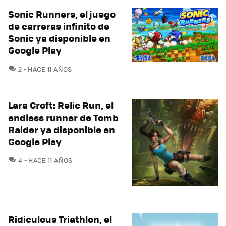
Sonic Runners, el juego
de carreras infinito de
Sonic ya disponible en
Google Play
COMENTARIOS
2
HACE 11 AÑOS
Lara Croft: Relic Run, el
endless runner de Tomb
Raider ya disponible en
Google Play
COMENTARIOS
4
HACE 11 AÑOS
Ridiculous Triathlon, el