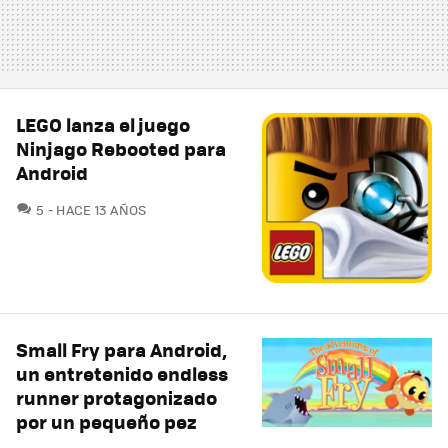
LEGO lanza el juego
Ninjago Rebooted para
Android
COMENTARIOS
5
HACE 13 AÑOS
Small Fry para Android,
un entretenido endless
runner protagonizado
por un pequeño pez