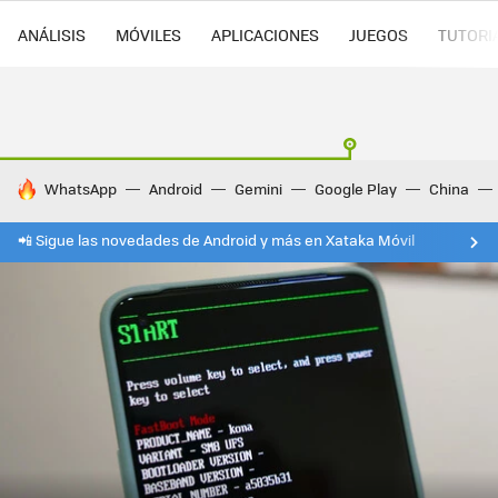
ANÁLISIS
MÓVILES
APLICACIONES
JUEGOS
TUTORI
HOY SE HABLA DE
WhatsApp
Android
Gemini
Google Play
China
📲 Sigue las novedades de Android y más en Xataka Móvil