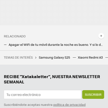
RELACIONADO
Apagar el WiFi de tu móvil durante la noche es bueno. Y si lo desconectas por completo es aún mejor
Contra los números privados, hay soluciones mejores que el buzón de voz de Belén Esteban
TEMAS DE INTERÉS
Samsung Galaxy S25
Xiaomi Redmi A3
Cuando los Souls aún no eran populares, tuvimos que enfrentarnos a un enemigo más duro que ninguno: ir completamente a ciegas
Es mejor dejar que se achicharre el móvil a meterlo en la nevera o el congelador
Mi mayor miedo cuando me voy de vacaciones es que se vaya la luz y no me entere: lo he solucionado reciclando un viejo móvil
RECIBE "Xatakaletter", NUESTRA NEWSLETTER
SEMANAL
SUSCRIBIR
Suscribiéndote aceptas nuestra
política de privacidad