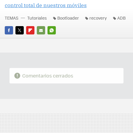
control total de nuestros móviles
TEMAS
Tutoriales
Bootloader
recovery
ADB
FACEBOOK
TWITTER
FLIPBOARD
E-
WHATSAPP
MAIL
Comentarios cerrados