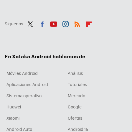
Síguenos
Twit
Fac
You
Inst
RSS
Flip
ter
ebo
tub
agr
boa
ok
e
am
rd
En Xataka Android hablamos de...
Móviles Android
Análisis
Aplicaciones Android
Tutoriales
Sistema operativo
Mercado
Huawei
Google
Xiaomi
Ofertas
Android Auto
Android 15