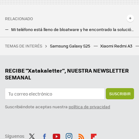
RELACIONADO
Mi teléfono está lleno de bloatware y he encontrado la solución definitiva para acabar con él: instalar otra app
No era la batería, mi móvil se descargaba más rápido por culpa de estas aplicaciones (y seguramente tú también las tienes instaladas)
TEMAS DE INTERÉS
Samsung Galaxy S25
Xiaomi Redmi A3
El verdadero problema tras la inundación de Bahía Blanca que dejó 16 muertos y 900 evacuados: no se trata del proyecto HAARP
Comerse los anuncios de YouTube para saber de qué va el vídeo es cosa del pasado: Gemini lo hace por ti
Más batería para tu móvil si tienes un doble SIM: este truco alarga la vida entre carga y carga
RECIBE "Xatakaletter", NUESTRA NEWSLETTER
SEMANAL
SUSCRIBIR
Suscribiéndote aceptas nuestra
política de privacidad
Síguenos