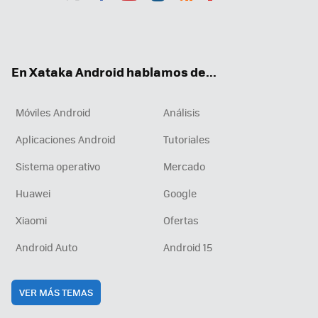
Twit
Fac
You
Inst
RSS
Flip
ter
ebo
tub
agr
boa
ok
e
am
rd
En Xataka Android hablamos de...
Móviles Android
Análisis
Aplicaciones Android
Tutoriales
Sistema operativo
Mercado
Huawei
Google
Xiaomi
Ofertas
Android Auto
Android 15
VER MÁS TEMAS