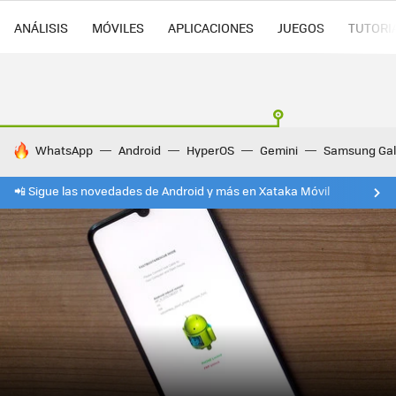
ANÁLISIS
MÓVILES
APLICACIONES
JUEGOS
TUTORI
HOY SE HABLA DE
WhatsApp
Android
HyperOS
Gemini
Samsung Gal
📲 Sigue las novedades de Android y más en Xataka Móvil