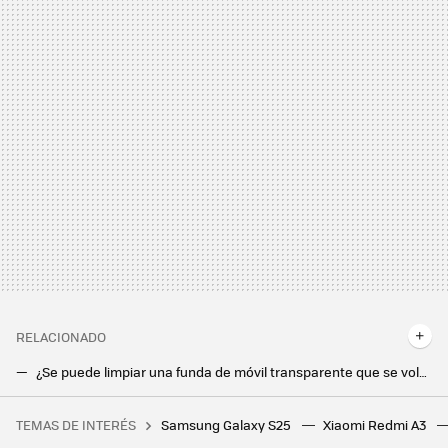
RELACIONADO
¿Se puede limpiar una funda de móvil transparente que se volvió amarilla? Ponemos a prueba varios métodos
A todos nos ha pasado: conectas el cargador y el móvil no carga. Así lo he solucionado en menos de 1 minuto
TEMAS DE INTERÉS
Samsung Galaxy S25
Xiaomi Redmi A3
Un jugador compra a su hijo un PC gaming nuevo por 1.160 euros, pero no se da cuenta de que el hardware instalado tiene más de 10 años