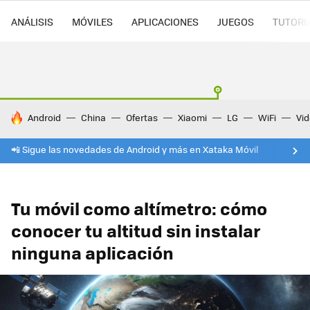
ANÁLISIS
MÓVILES
APLICACIONES
JUEGOS
TUTORI
HOY SE HABLA DE
Android
China
Ofertas
Xiaomi
LG
WiFi
Vi
📲 Sigue las novedades de Android y más en Xataka Móvil
Tu móvil como altímetro: cómo
conocer tu altitud sin instalar
ninguna aplicación