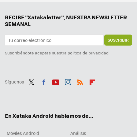
Comerse los anuncios de YouTube para saber de qué va el vídeo es cosa del pasado: Gemini lo hace por ti
Más batería para tu móvil si tienes un doble SIM: este truco alarga la vida entre carga y carga
RECIBE "Xatakaletter", NUESTRA NEWSLETTER
SEMANAL
SUSCRIBIR
Suscribiéndote aceptas nuestra
política de privacidad
Síguenos
Twit
Fac
You
Inst
RSS
Flip
ter
ebo
tub
agr
boa
ok
e
am
rd
En Xataka Android hablamos de...
Móviles Android
Análisis