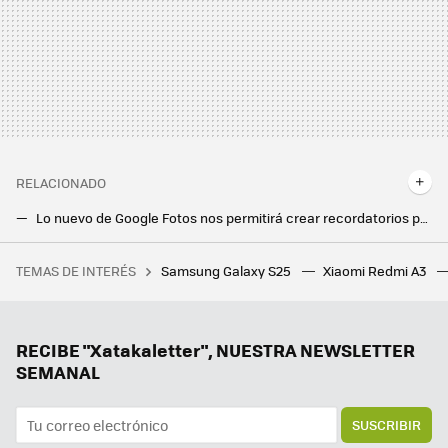
RELACIONADO
Lo nuevo de Google Fotos nos permitirá crear recordatorios para no olvidar ir al médico o pagar una factura
La app del tiempo de Google es aún más precisa en el pronóstico gracias a una nueva IA
TEMAS DE INTERÉS
Samsung Galaxy S25
Xiaomi Redmi A3
Cada vez hay más canales de TV gratis por Internet: estas son las dos plataformas que más nos convencen
Google Chrome es el doble de rápido en los móviles Android y ni nos habíamos dado cuenta: así lo ha logrado Google
'TanTan' no es un redoble de tambores, es "el Tinder de China" en el que encuentras el amor evitando 'red flags'
RECIBE "Xatakaletter", NUESTRA NEWSLETTER
SEMANAL
SUSCRIBIR