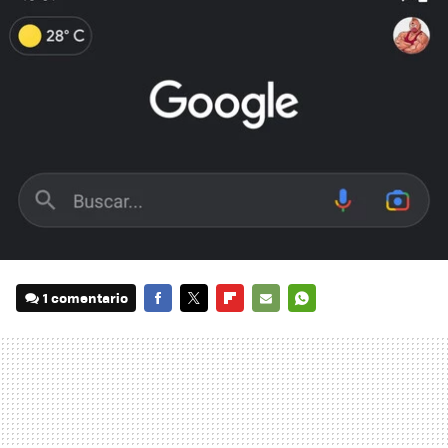
1 comentario
FACEBOOK
TWITTER
FLIPBOARD
E-
WHATSAPP
MAIL