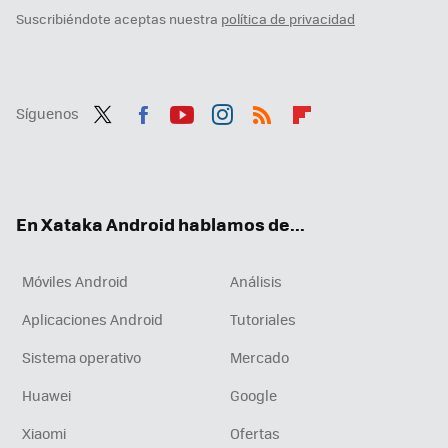
Suscribiéndote aceptas nuestra
política de privacidad
Síguenos
Twit
Fac
You
Inst
RSS
Flip
ter
ebo
tub
agr
boa
ok
e
am
rd
En Xataka Android hablamos de...
Móviles Android
Análisis
Aplicaciones Android
Tutoriales
Sistema operativo
Mercado
Huawei
Google
Xiaomi
Ofertas