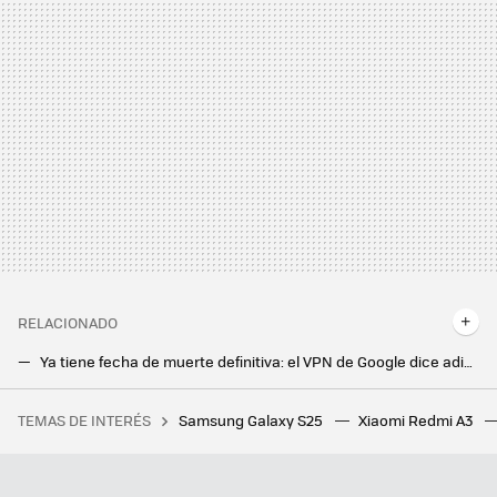
RELACIONADO
Ya tiene fecha de muerte definitiva: el VPN de Google dice adiós a mediados de junio
Esta es la aplicación que uso en mi móvil Android para grabar llamadas: es gratis y es tan fácil de usar que funciona 'sola'
TEMAS DE INTERÉS
Samsung Galaxy S25
Xiaomi Redmi A3
Un joven de 19 años hackeó el iPhone, fue contratado por Apple y terminó despedido por no contestar a un correo
Mi nueva app favorita de mi Google Pixel es una que no estaba usando nunca