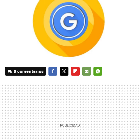
8 comentarios
FACEBOOK
TWITTER
FLIPBOARD
E-
WHATSAPP
MAIL