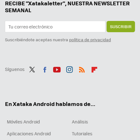
Entretener a tus pasajeros con Android Auto es fácil si sabes cómo compartir la pantalla de tu móvil
RECIBE "Xatakaletter", NUESTRA NEWSLETTER
SEMANAL
SUSCRIBIR
Suscribiéndote aceptas nuestra
política de privacidad
Síguenos
Twit
Fac
You
Inst
RSS
Flip
ter
ebo
tub
agr
boa
ok
e
am
rd
En Xataka Android hablamos de...
Móviles Android
Análisis
Aplicaciones Android
Tutoriales