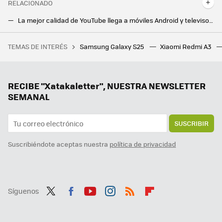
RELACIONADO
La mejor calidad de YouTube llega a móviles Android y televisores Android TV, aunque sólo para un selecto grupo
10 mejores aplicaciones para reproducir música gratis y sin anuncios en Android
TEMAS DE INTERÉS
Samsung Galaxy S25
Xiaomi Redmi A3
La debacle demográfica en Europa, expuesta en este mapa con un invitado engañoso: Mónaco
RECIBE "Xatakaletter", NUESTRA NEWSLETTER
SEMANAL
SUSCRIBIR
Suscribiéndote aceptas nuestra
política de privacidad
Síguenos
Twit
Fac
You
Inst
RSS
Flip
ter
ebo
tub
agr
boa