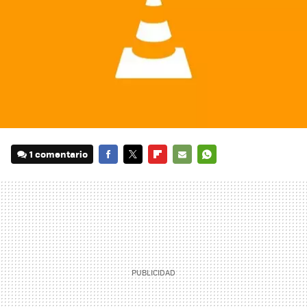
1 comentario
FACEBOOK
TWITTER
FLIPBOARD
E-
WHATSAPP
MAIL