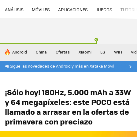
ANÁLISIS
MÓVILES
APLICACIONES
JUEGOS
TUTORI
HOY SE HABLA DE
Android
China
Ofertas
Xiaomi
LG
WiFi
Vi
📲 Sigue las novedades de Android y más en Xataka Móvil
¡Sólo hoy! 180Hz, 5.000 mAh a 33W
y 64 megapíxeles: este POCO está
llamado a arrasar en la ofertas de
primavera con preciazo