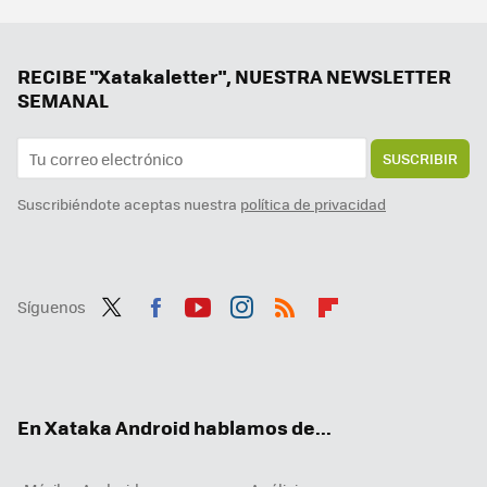
Cómo conseguir puntos de gremio ilimitados en Monster Hunter Wilds. La divisa clave para el contenido 'endgame'
Ni Samsung ni Apple, el campeón en móviles finos al extremo es de una marca desconocida. Me dejó sin palabras
Samsung ya pone fecha a la versión final de One UI 7: estos Galaxy recibirán la actualización en solo unas semanas
RECIBE "Xatakaletter", NUESTRA NEWSLETTER
SEMANAL
SUSCRIBIR
Suscribiéndote aceptas nuestra
política de privacidad
Síguenos
Twit
Fac
You
Inst
RSS
Flip
ter
ebo
tub
agr
boa
ok
e
am
rd
En Xataka Android hablamos de...