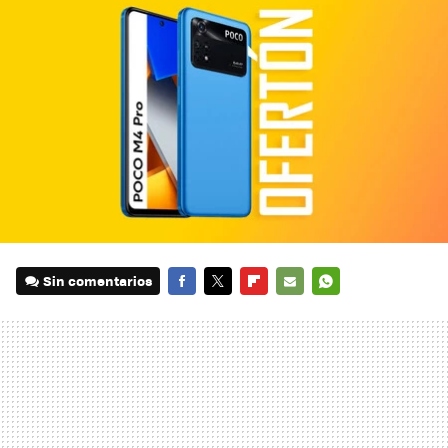
Sin comentarios
FACEBOOK
TWITTER
FLIPBOARD
E-
WHATSAPP
MAIL