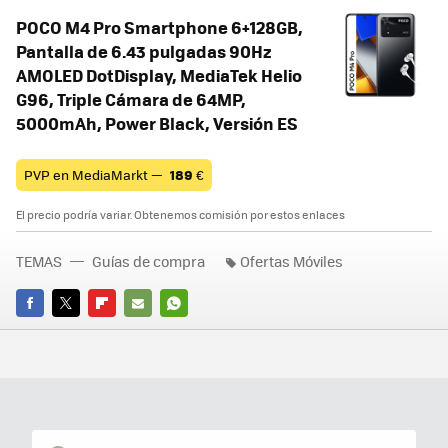
POCO M4 Pro Smartphone 6+128GB,
Pantalla de 6.43 pulgadas 90Hz
AMOLED DotDisplay, MediaTek Helio
G96, Triple Cámara de 64MP,
5000mAh, Power Black, Versión ES
PVP en MediaMarkt —
189
€
El precio podría variar. Obtenemos comisión por estos enlaces
TEMAS
Guías de compra
Ofertas Móviles
FACEBOOK
TWITTER
FLIPBOARD
E-
WHATSAPP
MAIL