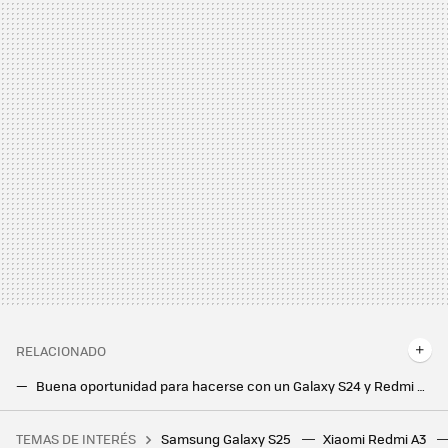
RELACIONADO
Buena oportunidad para hacerse con un Galaxy S24 y Redmi Note 13 Pro+, y otras ofertas en móviles, accesorios y Google Play: Cazando Gangas
Móviles Android buenos, bonitos y baratos de Motorola, Xiaomi y Realme. El Galaxy S24 Ultra con más memoria rebajado: Cazando Gangas
TEMAS DE INTERÉS
Samsung Galaxy S25
Xiaomi Redmi A3