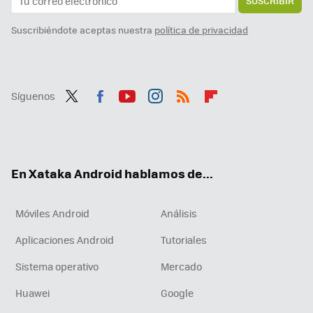
SUSCRIBIR
Suscribiéndote aceptas nuestra
política de privacidad
Síguenos
Twit
Fac
You
Inst
RSS
Flip
ter
ebo
tub
agr
boa
ok
e
am
rd
En Xataka Android hablamos de...
Móviles Android
Análisis
Aplicaciones Android
Tutoriales
Sistema operativo
Mercado
Huawei
Google