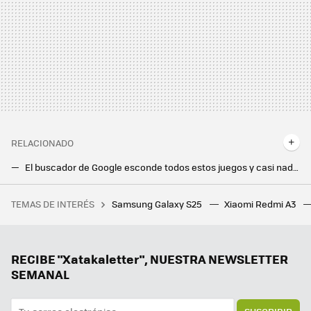
RELACIONADO
El buscador de Google esconde todos estos juegos y casi nadie se ha dado cuenta
El último juego viral de Steam viene camino de Android: Balatro llegará a Play Store, según su desarrollador
TEMAS DE INTERÉS
Samsung Galaxy S25
Xiaomi Redmi A3
Tormenta perfecta en Spotify: tras perseguir a los usuarios del APK Premium, ahora oye anuncios por error hasta quien sí paga
Tengo un Android de última generación para jugar y aún así voy a comprarme la Switch 2: esto es lo que no me ofrece el móvil
Xiaomi HyperAI: Xiaomi sorprende con su inteligencia artificial más avanzada. Esto es lo que hace y qué móviles van a recibirla
RECIBE "Xatakaletter", NUESTRA NEWSLETTER
SEMANAL