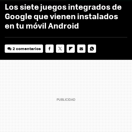
Los siete juegos integrados de
Google que vienen instalados
en tu móvil Android
2 comentarios
FACEBOOK
TWITTER
FLIPBOARD
E-
WHATSAPP
MAIL