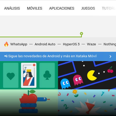
ANÁLISIS
MÓVILES
APLICACIONES
JUEGOS
TUTORI
HOY SE HABLA DE
WhatsApp
Android Auto
HyperOS 3
Waze
Nothin
📲 Sigue las novedades de Android y más en Xataka Móvil