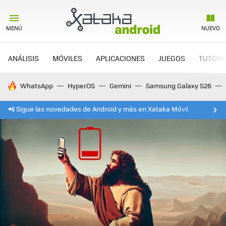
MENÚ
NUEVO
ANÁLISIS
MÓVILES
APLICACIONES
JUEGOS
TUTORI
HOY SE HABLA DE
WhatsApp
HyperOS
Gemini
Samsung Galaxy S26
📲 Sigue las novedades de Android y más en Xataka Móvil