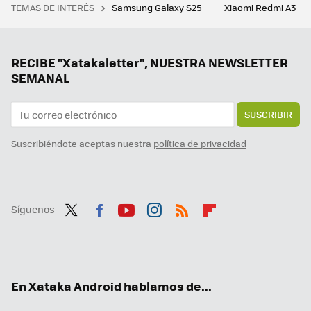
TEMAS DE INTERÉS
Samsung Galaxy S25
Xiaomi Redmi A3
Los bloqueos de LaLiga afectan hasta a quienes necesitan buscar una farmacia de guardia
La nueva actualización de Android trae una sorpresa de lo más útil para todo el mundo: un temporizador
Tener IA en el móvil está bien, pero un agente es mucho mejor. Magic AI de Honor me ha parecido tan útil como impresionante
RECIBE "Xatakaletter", NUESTRA NEWSLETTER
SEMANAL
SUSCRIBIR
Suscribiéndote aceptas nuestra
política de privacidad
Síguenos
Twit
Fac
You
Inst
RSS
Flip
ter
ebo
tub
agr
boa
ok
e
am
rd
En Xataka Android hablamos de...