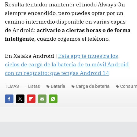
Resulta tentador mantener el modo Always On
siempre encendido, pero puedes optar por un
camino intermedio disponible en varias capas
de Android:
activarlo a ciertas horas o de forma
inteligente
, cuando cogemos el teléfono.
En Xataka Android |
Esta app te muestra los
ciclos de carga de la batería de tu móvil Android
con un requisito: que tengas Android 14
TEMAS
Listas
Batería
Carga de batería
Consumo
FACEBOOK
TWITTER
FLIPBOARD
E-
WHATSAPP
MAIL