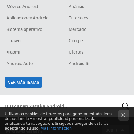
Móviles Android
Análisis
Aplicaciones Android
Tutoriales
Sistema operativo
Mercado
Huawei
Google
Xiaomi
Ofertas
Android Auto
Android 15
VER MÁS TEMAS
Utilizamos cookies de terceros para generar estadísticas
BUSCA
de audiencia y mostrar publicidad personalizada
analizando tu navegación. Si sigues navegando estarás
aceptando su uso.
Más información
SUBIR