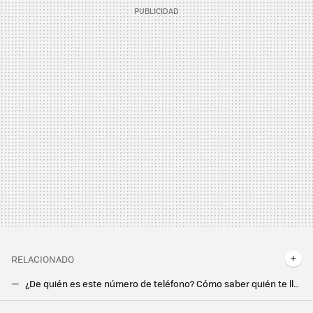
RELACIONADO
¿De quién es este número de teléfono? Cómo saber quién te llama con aplicaciones y webs
Los mejores launchers para Android: comparativa a fondo