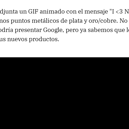
adjunta un GIF animado con el mensaje "I <3 N
os puntos metálicos de plata y oro/cobre. No
odría presentar Google, pero ya sabemos que l
sus nuevos productos.