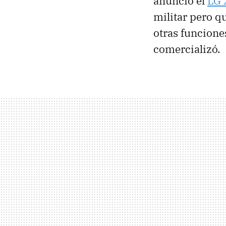
anunció el
LG 
militar pero q
otras funcione
comercializó.