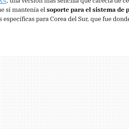
X4
, una versión más sencilla que carecía de ce
ue sí mantenía el
soporte para el sistema de 
s específicas para Corea del Sur, que fue dond