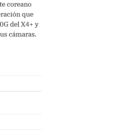
nte coreano
eración que
0G del X4+ y
sus cámaras.