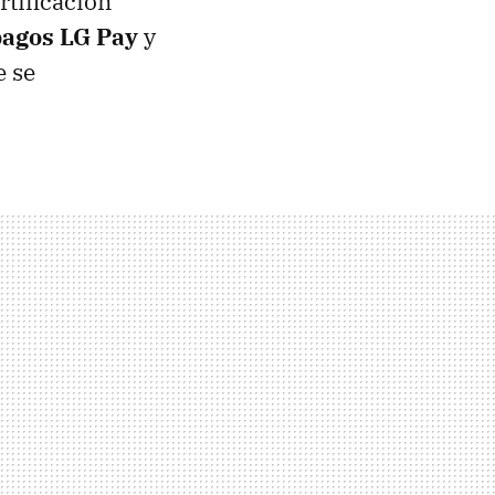
rtificación
pagos LG Pay
y
e se