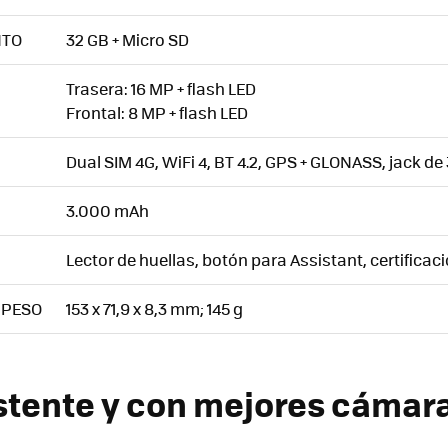
NTO
32 GB + Micro SD
Trasera: 16 MP + flash LED
Frontal: 8 MP + flash LED
Dual SIM 4G, WiFi 4, BT 4.2, GPS + GLONASS, jack d
3.000 mAh
Lector de huellas, botón para Assistant, certifica
 PESO
153 x 71,9 x 8,3 mm; 145 g
stente y con mejores cámar