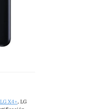
LG X4+
, LG