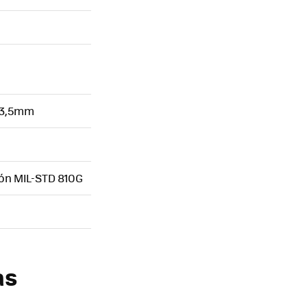
e 3,5mm
ción MIL-STD 810G
as