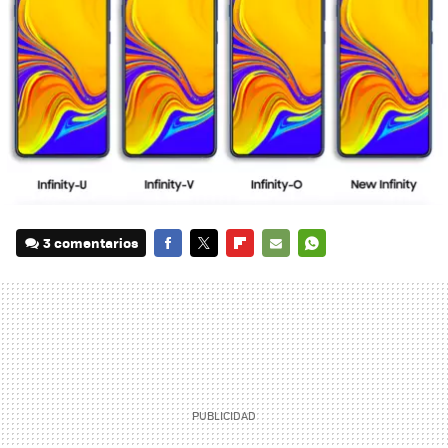
3 comentarios
FACEBOOK
TWITTER
FLIPBOARD
E-
WHATSAPP
MAIL