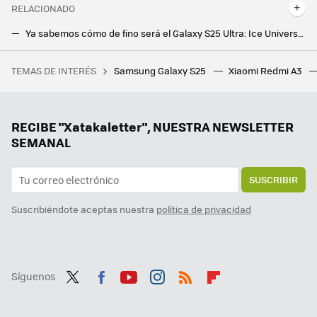
RELACIONADO
Ya sabemos cómo de fino será el Galaxy S25 Ultra: Ice Universe ha filtrado las dimensiones del próximo flagship de Samsung
Malas noticias para los que esperan al Galaxy S24 FE. La versión económica no lo será tanto para esta generación, según una filtración
TEMAS DE INTERÉS
Samsung Galaxy S25
Xiaomi Redmi A3
Los afectados por los bloqueos de IP de LaLiga quieren que se anulen: el juzgado ha admitido a trámite su solicitud
Ni Samsung ni Apple, el campeón en móviles finos al extremo es de una marca desconocida. Me dejó sin palabras
Nothing Phone (3a) y Nothing Phone (3a) Pro. Dos móviles listos para reinar en la gama media con el inimitable estilo de la compañía
RECIBE "Xatakaletter", NUESTRA NEWSLETTER
SEMANAL
SUSCRIBIR
Suscribiéndote aceptas nuestra
política de privacidad
Síguenos
Twit
Fac
You
Inst
RSS
Flip