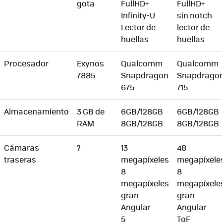
gota
FullHD+
FullHD+
Infinity-U
sin notch
Lector de
lector de
huellas
huellas
Procesador
Exynos
Qualcomm
Qualcomm
7885
Snapdragon
Snapdrago
675
715
Almacenamiento
3 GB de
6GB/128GB
6GB/128GB
RAM
8GB/128GB
8GB/128GB
Cámaras
?
13
48
traseras
megapíxeles
megapíxele
8
8
megapíxeles
megapíxele
gran
gran
Angular
Angular
5
ToF