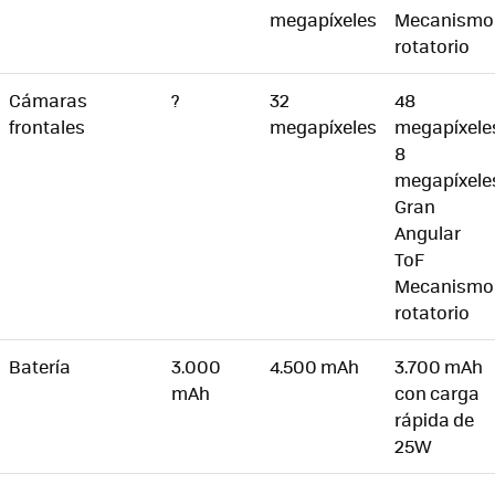
megapíxeles
Mecanismo
rotatorio
Cámaras
?
32
48
frontales
megapíxeles
megapíxele
8
megapíxele
Gran
Angular
ToF
Mecanismo
rotatorio
Batería
3.000
4.500 mAh
3.700 mAh
mAh
con carga
rápida de
25W