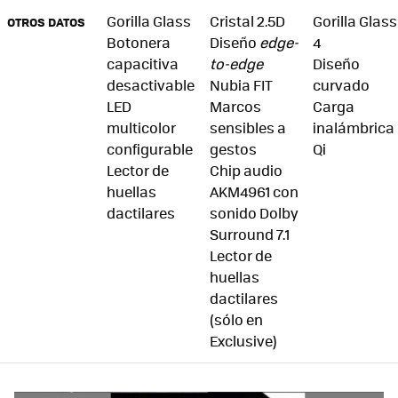
Gorilla Glass
Cristal 2.5D
Gorilla Glass
OTROS DATOS
Botonera
Diseño
edge-
4
capacitiva
to-edge
Diseño
desactivable
Nubia FIT
curvado
LED
Marcos
Carga
multicolor
sensibles a
inalámbrica
configurable
gestos
Qi
Lector de
Chip audio
huellas
AKM4961 con
dactilares
sonido Dolby
Surround 7.1
Lector de
huellas
dactilares
(sólo en
Exclusive)