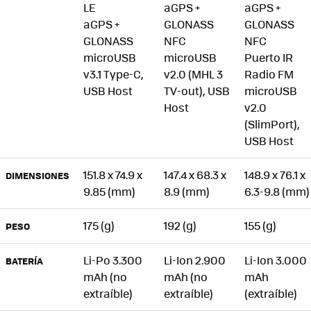
LE
aGPS +
aGPS +
aGPS +
GLONASS
GLONASS
GLONASS
NFC
NFC
microUSB
microUSB
Puerto IR
v3.1 Type-C,
v2.0 (MHL 3
Radio FM
USB Host
TV-out), USB
microUSB
Host
v2.0
(SlimPort),
USB Host
151.8 x 74.9 x
147.4 x 68.3 x
148.9 x 76.1 x
DIMENSIONES
9.85 (mm)
8.9 (mm)
6.3-9.8 (mm)
175 (g)
192 (g)
155 (g)
PESO
Li-Po 3.300
Li-Ion 2.900
Li-Ion 3.000
BATERÍA
mAh (no
mAh (no
mAh
extraíble)
extraíble)
(extraíble)