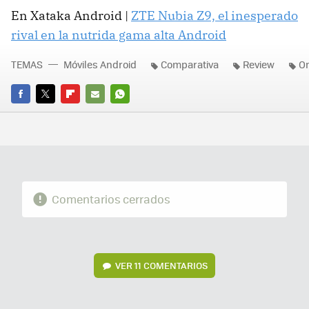
En Xataka Android |
ZTE Nubia Z9, el inesperado
rival en la nutrida gama alta Android
TEMAS
Móviles Android
Comparativa
Review
O
FACEBOOK
TWITTER
FLIPBOARD
E-
WHATSAPP
MAIL
Comentarios cerrados
VER
11 COMENTARIOS