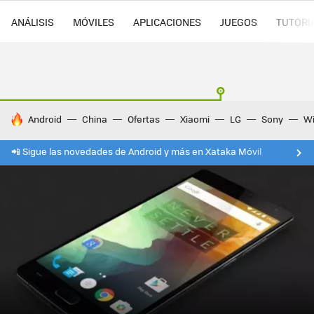
ANÁLISIS
MÓVILES
APLICACIONES
JUEGOS
TUTORI
HOY SE HABLA DE
Android
China
Ofertas
Xiaomi
LG
Sony
Wi
📲 Sigue las novedades de Android y más en Xataka Móvil