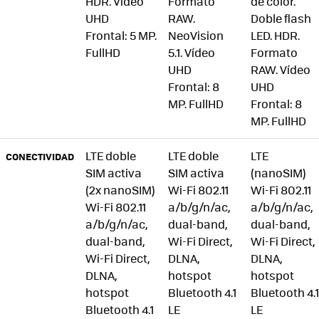
HDR. Vídeo
Formato
de color.
UHD
RAW.
Doble flash
Frontal: 5 MP.
NeoVision
LED. HDR.
FullHD
5.1. Vídeo
Formato
UHD
RAW. Vídeo
Frontal: 8
UHD
MP. FullHD
Frontal: 8
MP. FullHD
LTE doble
LTE doble
LTE
CONECTIVIDAD
SIM activa
SIM activa
(nanoSIM)
(2x nanoSIM)
Wi-Fi 802.11
Wi-Fi 802.11
Wi-Fi 802.11
a/b/g/n/ac,
a/b/g/n/ac,
a/b/g/n/ac,
dual-band,
dual-band,
dual-band,
Wi-Fi Direct,
Wi-Fi Direct,
Wi-Fi Direct,
DLNA,
DLNA,
DLNA,
hotspot
hotspot
hotspot
Bluetooth 4.1
Bluetooth 4.1
Bluetooth 4.1
LE
LE