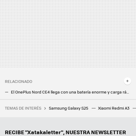
RELACIONADO
El OnePlus Nord CE4 llega con una batería enorme y carga rápida de 100W para intentar conquistar la gama media
La tablet 'barata' de OnePlus ya está disponible en España. Llega con rebaja y con regalos
TEMAS DE INTERÉS
Samsung Galaxy S25
Xiaomi Redmi A3
Un jugador compra a su hijo un PC gaming nuevo por 1.160 euros, pero no se da cuenta de que el hardware instalado tiene más de 10 años
Samsung hace los deberes con el nuevo Galaxy Z Flip7: vendrá con la mejor pantalla exterior hasta la fecha
Ni Samsung ni Apple, el campeón en móviles ultradelgados es este fabricante chino que sigue sin llegar a Europa
RECIBE "Xatakaletter", NUESTRA NEWSLETTER