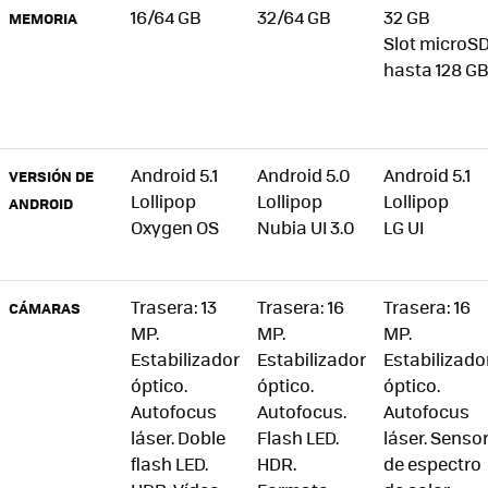
16/64 GB
32/64 GB
32 GB
MEMORIA
Slot microS
hasta 128 G
Android 5.1
Android 5.0
Android 5.1
VERSIÓN DE
Lollipop
Lollipop
Lollipop
ANDROID
Oxygen OS
Nubia UI 3.0
LG UI
Trasera: 13
Trasera: 16
Trasera: 16
CÁMARAS
MP.
MP.
MP.
Estabilizador
Estabilizador
Estabilizado
óptico.
óptico.
óptico.
Autofocus
Autofocus.
Autofocus
láser. Doble
Flash LED.
láser. Senso
flash LED.
HDR.
de espectro