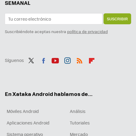
SEMANAL
SUSCRIBIR
Suscribiéndote aceptas nuestra
política de privacidad
Síguenos
Twit
Fac
You
Inst
RSS
Flip
ter
ebo
tub
agr
boa
ok
e
am
rd
En Xataka Android hablamos de...
Móviles Android
Análisis
Aplicaciones Android
Tutoriales
Sistema operativo
Mercado