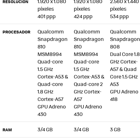
1.920 x 1.080
1.920 x 1.080
2.560 x 1.440
RESOLUCIÓN
píxeles
píxeles
píxeles
401 ppp
424 ppp
534 ppp
Qualcomm
Qualcomm
Qualcomm
PROCESADOR
Snapdragon
Snapdragon
Snapdragon
810
810
808
MSM8994
MSM8994
Dual Core 1.8
Quad-core
Quad-core
GHz Cortex-
1.5 GHz
1.5 GHz
A57 & Quad
Cortex-A53 &
Cortex-A53 &
Core 1.5 GHz
Quad-core
Quad-core 2
A53
1.8 GHz
GHz Cortex-
GPU Adreno
Cortex-A57
A57
418
GPU Adreno
GPU Adreno
430
430
3/4 GB
3/4 GB
3 GB
RAM