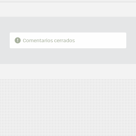
FACEBOOK
TWITTER
FLIPBOARD
E-
WHATSAPP
MAIL
Comentarios cerrados