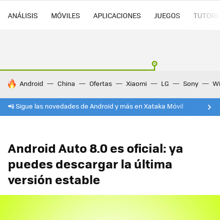
ANÁLISIS
MÓVILES
APLICACIONES
JUEGOS
TUTORI
HOY SE HABLA DE
Android
China
Ofertas
Xiaomi
LG
Sony
Wi
📲 Sigue las novedades de Android y más en Xataka Móvil
Android Auto 8.0 es oficial: ya
puedes descargar la última
versión estable