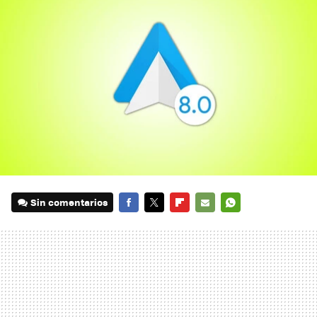
Sin comentarios
FACEBOOK
TWITTER
FLIPBOARD
E-
WHATSAPP
MAIL