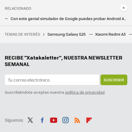
RELACIONADO
Con este genial simulador de Google puedes probar Android Automotive con Google Built-in sin salir de casa
El error más frustrante de Android Auto acecha a algunos usuarios: desaparece la barra de navegación
TEMAS DE INTERÉS
Samsung Galaxy S25
Xiaomi Redmi A3
28 autoras para informarse y reflexionar sobre videojuegos
RECIBE "Xatakaletter", NUESTRA NEWSLETTER
SEMANAL
SUSCRIBIR
Suscribiéndote aceptas nuestra
política de privacidad
Síguenos
Twit
Fac
You
Inst
RSS
Flip