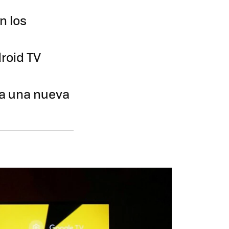
n los
droid TV
ra una nueva