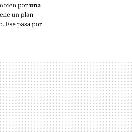
ambién por
una
iene un plan
o. Ese pasa por