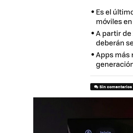
Es el últi
móviles en
A partir de
deberán se
Apps más r
generación
Sin comentarios