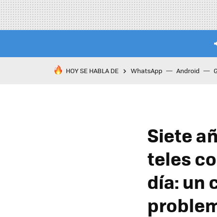
HOY SE HABLA DE
WhatsApp
Android
Siete a
teles co
día: un
problem