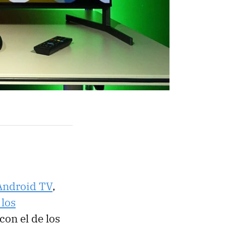
Android TV
,
 los
on el de los