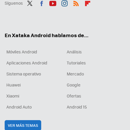
Síguenos
Twit
Fac
You
Inst
RSS
Flip
ter
ebo
tub
agr
boa
ok
e
am
rd
En Xataka Android hablamos de...
Móviles Android
Análisis
Aplicaciones Android
Tutoriales
Sistema operativo
Mercado
Huawei
Google
Xiaomi
Ofertas
Android Auto
Android 15
VER MÁS TEMAS