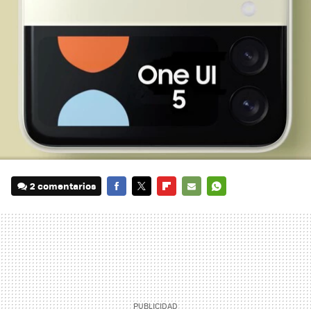
2 comentarios
FACEBOOK
TWITTER
FLIPBOARD
E-
WHATSAPP
MAIL