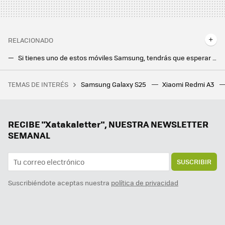
RELACIONADO
Si tienes uno de estos móviles Samsung, tendrás que esperar un poco más para tener One UI 6.1.1
Samsung sube la apuesta de las actualizaciones de Android y One UI. Ahora también en los Galaxy más baratos
TEMAS DE INTERÉS
Samsung Galaxy S25
Xiaomi Redmi A3
He instalado esta app en mi tele Xiaomi y estoy flipando con la cantidad de películas y canales que puedo ver sin tener que pagar ni un céntimo
La jugada maestra de Apple con iOS 19 hará más evidente la gran carencia de Android
Samsung acelera con One UI 8 para que llegue antes que nunca. Mientras tanto, continúa la espera de One UI 7
RECIBE "Xatakaletter", NUESTRA NEWSLETTER
SEMANAL
SUSCRIBIR
Suscribiéndote aceptas nuestra
política de privacidad