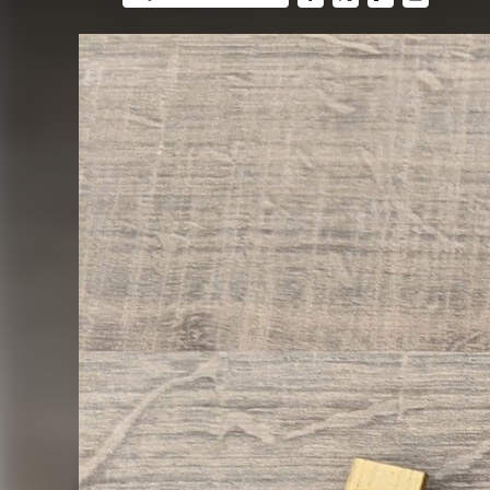
FACEBOOK
TWITTER
FLIPBOARD
E-
MAIL