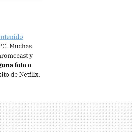
ontenido
 PC. Muchas
hromecast y
guna foto o
xito de Netflix.