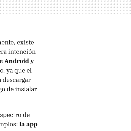
ente, existe
era intención
de Android y
, ya que el
n descargar
go de instalar
espectro de
emplos:
la app