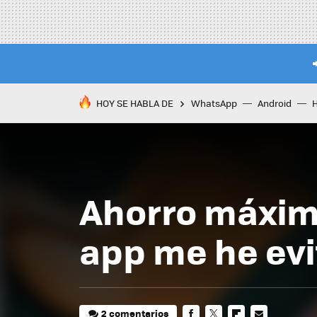
HOY SE HABLA DE
WhatsApp
Android
Ahorro máximo
app me he evit
2 comentarios