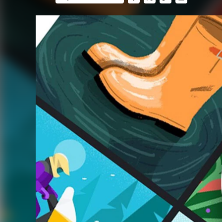
FACEBOOK
TWITTER
FLIPBOARD
E-
MAIL