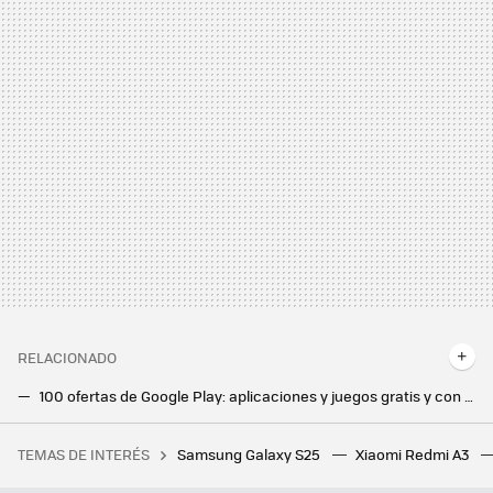
RELACIONADO
100 ofertas de Google Play: aplicaciones y juegos gratis y con grandes descuentos por poco tiempo
Los canales gratis de Google TV ya tienen nombre y pronto, también una app propia. La pregunta es cuándo llegarán a España
TEMAS DE INTERÉS
Samsung Galaxy S25
Xiaomi Redmi A3
Como tener a la última tu tele Samsung. Así puedes actualizarla sin Internet en casa