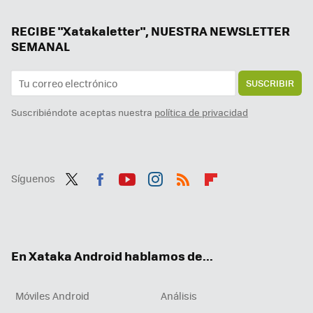
Adiós a las videollamadas inesperadas: WhatsApp por fin protegerá nuestra privacidad con una nueva opción
Gemini Live quiere cambiar para siempre Android Auto. Además de asistente, es un buen copiloto
RECIBE "Xatakaletter", NUESTRA NEWSLETTER
SEMANAL
SUSCRIBIR
Suscribiéndote aceptas nuestra
política de privacidad
Síguenos
Twit
Fac
You
Inst
RSS
Flip
ter
ebo
tub
agr
boa
ok
e
am
rd
En Xataka Android hablamos de...
Móviles Android
Análisis