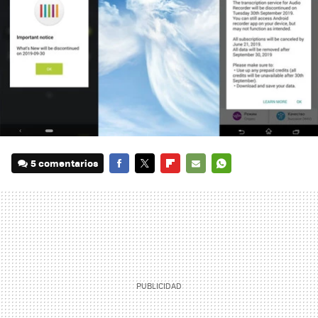
5 comentarios
FACEBOOK
TWITTER
FLIPBOARD
E-
WHATSAPP
MAIL