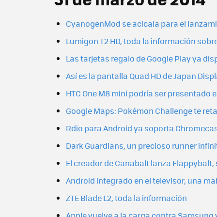
CyanogenMod se acicala para el lanzami
Lumigon T2 HD, toda la información sobr
Las tarjetas regalo de Google Play ya di
Así es la pantalla Quad HD de Japan Disp
HTC One M8 mini podría ser presentado 
Google Maps: Pokémon Challenge te reta
Rdio para Android ya soporta Chromeca
Dark Guardians, un precioso runner infini
El creador de Canabalt lanza Flappybalt, 
Android integrado en el televisor, una ma
ZTE Blade L2, toda la información
Apple vuelve a la carga contra Samsung y