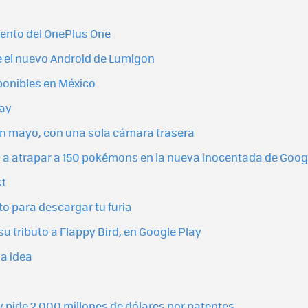
ento del OnePlus One
e el nuevo Android de Lumigon
sponibles en México
lay
en mayo, con una sola cámara trasera
 a atrapar a 150 pokémons en la nueva inocentada de Goog
st
to para descargar tu furia
su tributo a Flappy Bird, en Google Play
la idea
 pide 2.000 millones de dólares por patentes