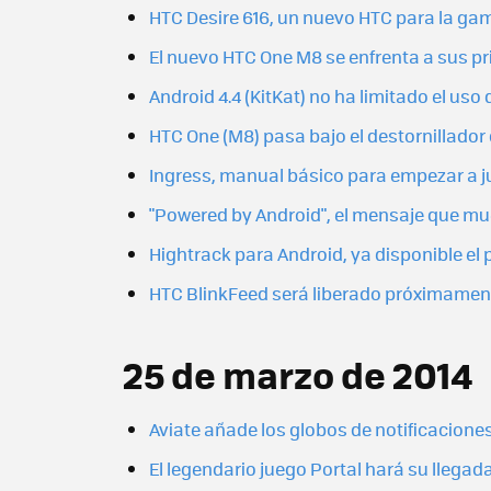
HTC Desire 616, un nuevo HTC para la g
El nuevo HTC One M8 se enfrenta a sus pr
Android 4.4 (KitKat) no ha limitado el uso
HTC One (M8) pasa bajo el destornillador d
Ingress, manual básico para empezar a j
"Powered by Android", el mensaje que mu
Hightrack para Android, ya disponible el
HTC BlinkFeed será liberado próximament
25 de marzo de 2014
Aviate añade los globos de notificacione
El legendario juego Portal hará su llegada