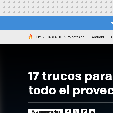
HOY SE HABLA DE
WhatsApp
Android
17 trucos par
todo el prove
3 comentarios