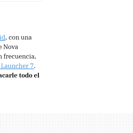
id
, con una
re Nova
n frecuencia,
 Launcher 7
.
acarle todo el