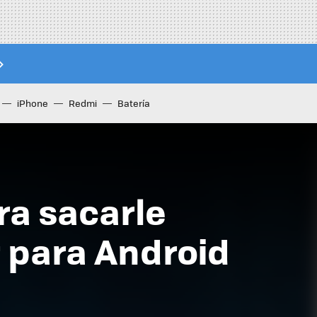
iPhone
Redmi
Batería
ra sacarle
r para Android