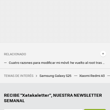
RELACIONADO
Cuatro razones para modificar mi móvil: he vuelto al root tras años sin “rootear”
Me cansé de esperar a HyperOS y le cambié la ROM a mi Xiaomi: ahora tengo un móvil más rápido y parecido al Pixel
TEMAS DE INTERÉS
Samsung Galaxy S25
Xiaomi Redmi A3
El Joker de San Fermín solo es un síntoma de algo peor: los encierros de Pamplona no pueden luchar contra TikTok
RECIBE "Xatakaletter", NUESTRA NEWSLETTER
SEMANAL