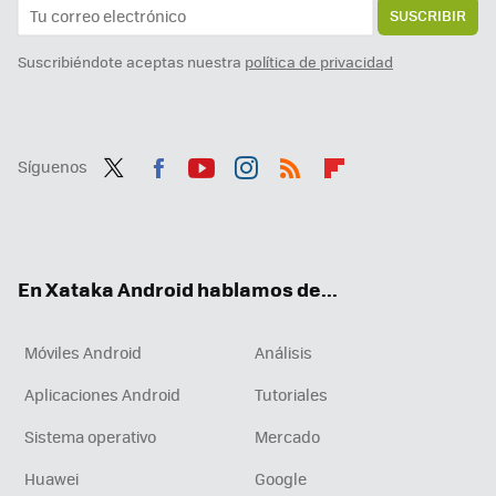
SUSCRIBIR
Suscribiéndote aceptas nuestra
política de privacidad
Síguenos
Twit
Fac
You
Inst
RSS
Flip
ter
ebo
tub
agr
boa
ok
e
am
rd
En Xataka Android hablamos de...
Móviles Android
Análisis
Aplicaciones Android
Tutoriales
Sistema operativo
Mercado
Huawei
Google