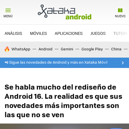
MENÚ
NUEVO
ANÁLISIS
MÓVILES
APLICACIONES
JUEGOS
TUTORI
HOY SE HABLA DE
WhatsApp
Android
Gemini
Google Play
China
📲 Sigue las novedades de Android y más en Xataka Móvil
Se habla mucho del rediseño de
Android 16. La realidad es que sus
novedades más importantes son
las que no se ven