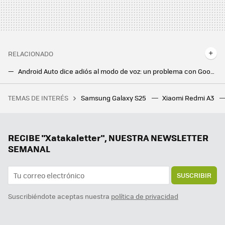
RELACIONADO
Android Auto dice adiós al modo de voz: un problema con Google Assistant da error a algunos usuarios
Un Android completo en tu coche a través de Android Auto: el USB que lo tiene todo
TEMAS DE INTERÉS
Samsung Galaxy S25
Xiaomi Redmi A3
"Ahora tu teléfono será un poco más seguro". La Policía Nacional nos explica cómo evitar las estafas telefónicas
RECIBE "Xatakaletter", NUESTRA NEWSLETTER
SEMANAL
SUSCRIBIR
Suscribiéndote aceptas nuestra
política de privacidad