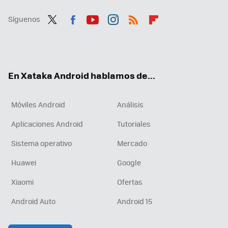
Síguenos
Twit
Fac
You
Inst
RSS
Flip
ter
ebo
tub
agr
boa
ok
e
am
rd
En Xataka Android hablamos de...
Móviles Android
Análisis
Aplicaciones Android
Tutoriales
Sistema operativo
Mercado
Huawei
Google
Xiaomi
Ofertas
Android Auto
Android 15