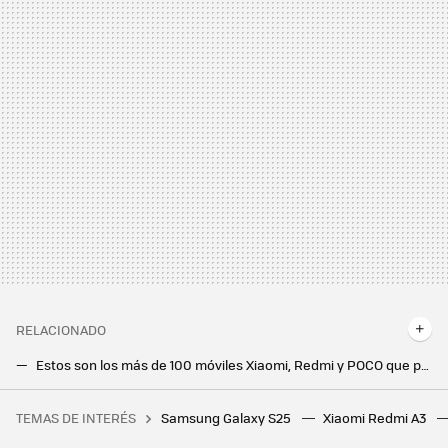
RELACIONADO
Estos son los más de 100 móviles Xiaomi, Redmi y POCO que pueden llegar a recibir HyperOS
One UI 6 no llegará a todos los móviles Samsung que creíamos: el Galaxy S20 y otros modelos se quedan sin Android 14
TEMAS DE INTERÉS
Samsung Galaxy S25
Xiaomi Redmi A3
28 autoras para informarse y reflexionar sobre videojuegos