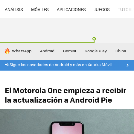
ANÁLISIS
MÓVILES
APLICACIONES
JUEGOS
TUTORI
HOY SE HABLA DE
WhatsApp
Android
Gemini
Google Play
China
📲 Sigue las novedades de Android y más en Xataka Móvil
El Motorola One empieza a recibir
la actualización a Android Pie