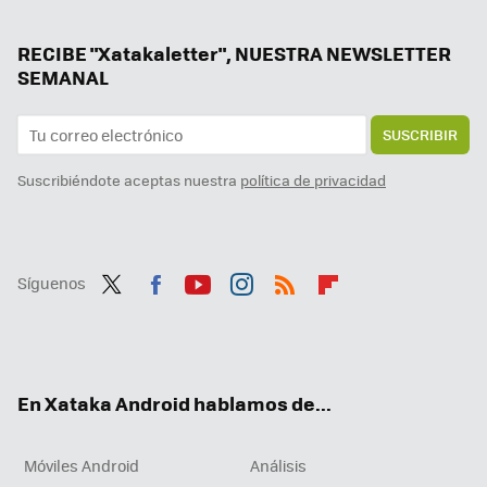
RECIBE "Xatakaletter", NUESTRA NEWSLETTER
SEMANAL
SUSCRIBIR
Suscribiéndote aceptas nuestra
política de privacidad
Síguenos
Twit
Fac
You
Inst
RSS
Flip
ter
ebo
tub
agr
boa
ok
e
am
rd
En Xataka Android hablamos de...
Móviles Android
Análisis