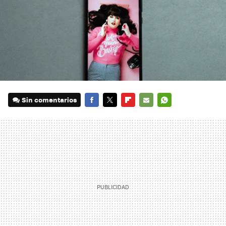
Sin comentarios
FACEBOOK
TWITTER
FLIPBOARD
E-
WHATSAPP
MAIL