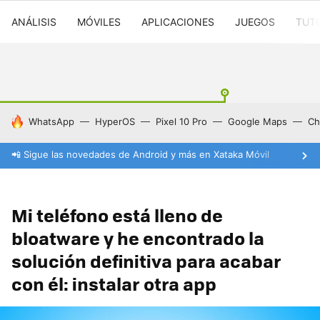
ANÁLISIS
MÓVILES
APLICACIONES
JUEGOS
TUT
HOY SE HABLA DE
WhatsApp
HyperOS
Pixel 10 Pro
Google Maps
Ch
📲 Sigue las novedades de Android y más en Xataka Móvil
Mi teléfono está lleno de
bloatware y he encontrado la
solución definitiva para acabar
con él: instalar otra app