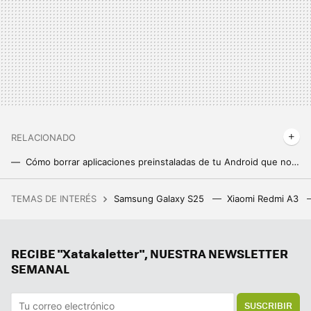
RELACIONADO
Cómo borrar aplicaciones preinstaladas de tu Android que no se dejan eliminar o inhabilitar
Más espacio en el móvil sin borrar nada. Así puedes comprimir tus fotos para que ocupen menos sin que pierdan mucha calidad
TEMAS DE INTERÉS
Samsung Galaxy S25
Xiaomi Redmi A3
"Sentí que las rodillas me iban a fallar": esquiva la especulación con la RTX 4070 y consigue la tarjeta gráfica por apenas 200 dólares
Tu Google Calendar estará mucho mejor organizado si haces estos dos pasos
RECIBE "Xatakaletter", NUESTRA NEWSLETTER
Mi nueva app favorita de mi Google Pixel es una que no estaba usando nunca
SEMANAL
SUSCRIBIR