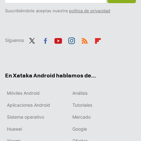
Suscribiéndote aceptas nuestra
política de privacidad
Síguenos
Twit
Fac
You
Inst
RSS
Flip
ter
ebo
tub
agr
boa
ok
e
am
rd
En Xataka Android hablamos de...
Móviles Android
Análisis
Aplicaciones Android
Tutoriales
Sistema operativo
Mercado
Huawei
Google
Xiaomi
Ofertas