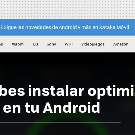
📲 Sigue las novedades de Android y más en Xataka Móvil
as
Xiaomi
LG
Sony
WiFi
Videojuegos
Amazon
bes instalar optim
 en tu Android