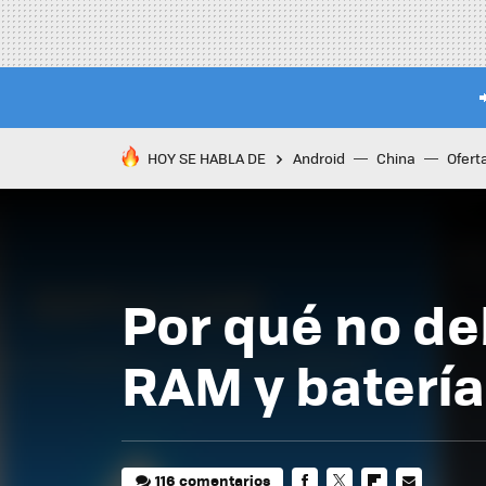
HOY SE HABLA DE
Android
China
Ofert
Por qué no de
RAM y batería
116 comentarios