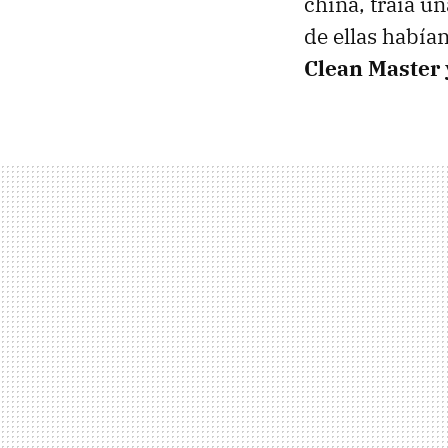
china, traía u
de ellas habían
Clean Master 