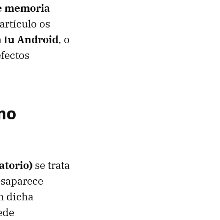
de memoria
 artículo os
n tu Android
, o
efectos
mo
torio)
se trata
esaparece
en dicha
ede