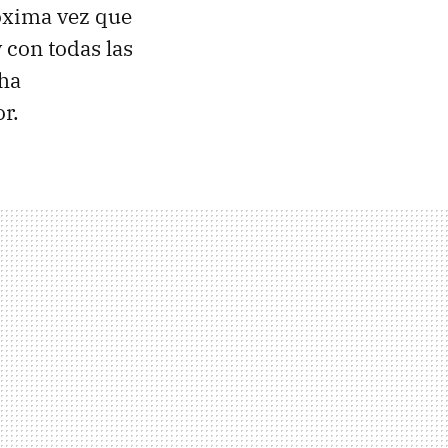
róxima vez que
y con todas las
 ha
r.