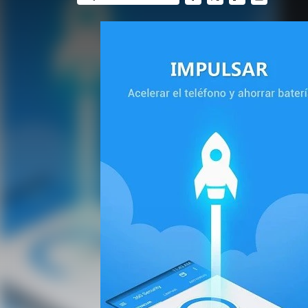
FACEBOOK
TWITTER
FLIPBOARD
E-
MAIL