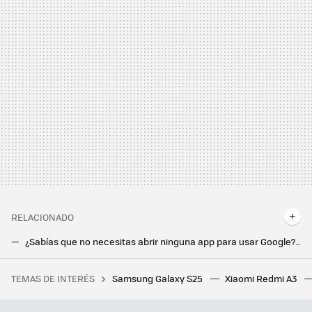
RELACIONADO
¿Sabías que no necesitas abrir ninguna app para usar Google? Así lo tengo siempre a mano en mi móvil
El widget de Google se ha actualizado con un montón de opciones de personalización. Hay un pero: se han olvidado de Android
TEMAS DE INTERÉS
Samsung Galaxy S25
Xiaomi Redmi A3
Yo también cometía este error al usar el horno en casa, hasta que me enteré que podía causar daños en los muebles de la cocina
La gran revolución que Google prepara con Gemini: respuestas personalizadas basadas en tu historial