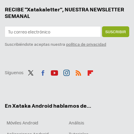
Estas funciones llegaron con Android 15 y no puedo vivir sin ellas. Precisamente por eso se ha convertido en mi versión favorita
RECIBE "Xatakaletter", NUESTRA NEWSLETTER
SEMANAL
SUSCRIBIR
Suscribiéndote aceptas nuestra
política de privacidad
Síguenos
Twit
Fac
You
Inst
RSS
Flip
ter
ebo
tub
agr
boa
ok
e
am
rd
En Xataka Android hablamos de...
Móviles Android
Análisis
Aplicaciones Android
Tutoriales