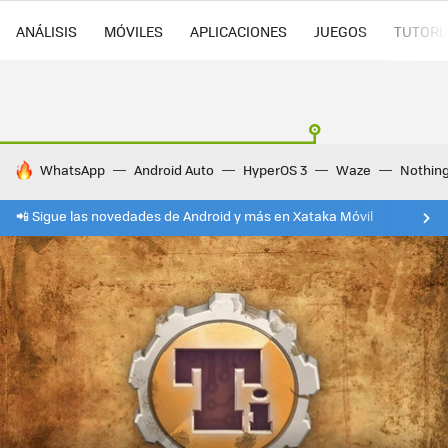
ANÁLISIS
MÓVILES
APLICACIONES
JUEGOS
TUTORI
HOY SE HABLA DE
WhatsApp
Android Auto
HyperOS 3
Waze
Nothin
📲 Sigue las novedades de Android y más en Xataka Móvil