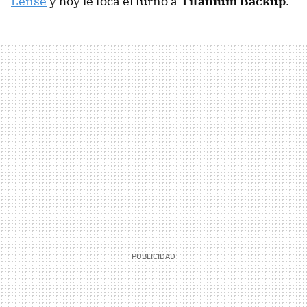
Lense
y hoy le toca el turno a
Titanium Backup
.