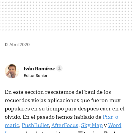
12 Abril 2020
Iván Ramírez
Editor Senior
En esta sección rescatamos del baúl de los
recuerdos viejas aplicaciones que fueron muy
populares en su tiempo para después caer en el
olvido. En el pasado hemos hablado de
Pixr-o-
matic
,
PushBullet
,
AfterFocus
,
Sky Map
y
Word