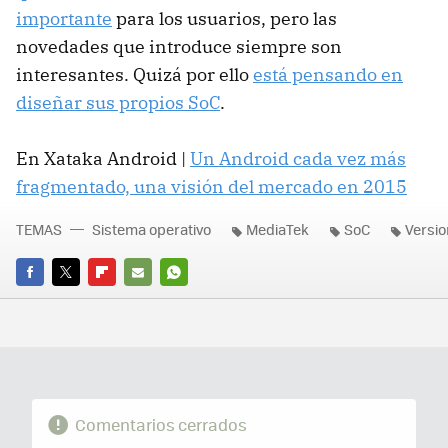
importante
para los usuarios, pero las
novedades que introduce siempre son
interesantes. Quizá por ello
está pensando en
diseñar sus propios SoC
.
En Xataka Android |
Un Android cada vez más
fragmentado, una visión del mercado en 2015
TEMAS
Sistema operativo
MediaTek
SoC
Versi
FACEBOOK
TWITTER
FLIPBOARD
E-
WHATSAPP
MAIL
Comentarios cerrados