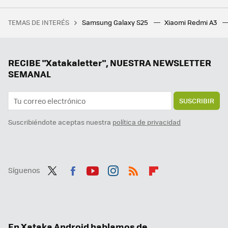
La primera gran actualización de Android 15 estará cargada de novedades y ya puedes probar algunas en tu Pixel
TEMAS DE INTERÉS
Samsung Galaxy S25
Xiaomi Redmi A3
10 apps maravillosas de Mac que aún no tienen equivalente de la misma calidad en Windows
Por fin el aspecto más oscuro de Android ve la luz. Ahora nuestros móviles durarán tanto que volverán a ir lentos
Android acaba de anunciar toda una oleada de novedades. Mi favorita es una función para detectar estafas con IA
RECIBE "Xatakaletter", NUESTRA NEWSLETTER
SEMANAL
SUSCRIBIR
Suscribiéndote aceptas nuestra
política de privacidad
Síguenos
Twit
Fac
You
Inst
RSS
Flip
ter
ebo
tub
agr
boa
ok
e
am
rd
En Xataka Android hablamos de...