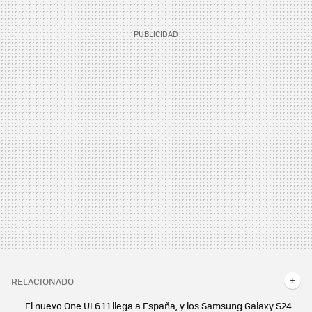
RELACIONADO
El nuevo One UI 6.1.1 llega a España, y los Samsung Galaxy S24 son los primeros en recibirlo. Así puedes actualizar tu móvil