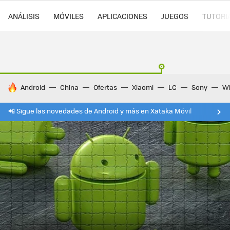
ANÁLISIS
MÓVILES
APLICACIONES
JUEGOS
TUTORI
HOY SE HABLA DE
Android
China
Ofertas
Xiaomi
LG
Sony
Wi
📲 Sigue las novedades de Android y más en Xataka Móvil