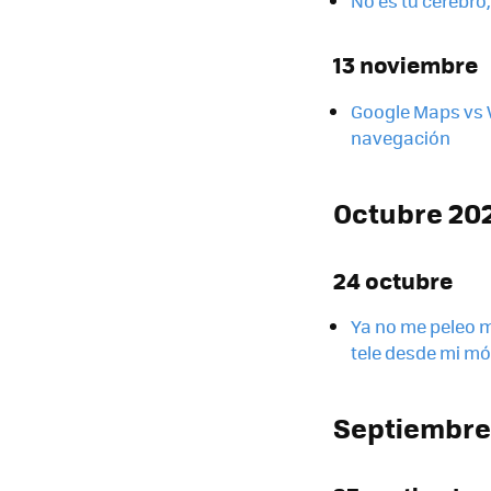
No es tu cerebro
13 noviembre
Google Maps vs W
navegación
Octubre 20
24 octubre
Ya no me peleo m
tele desde mi mó
Septiembre