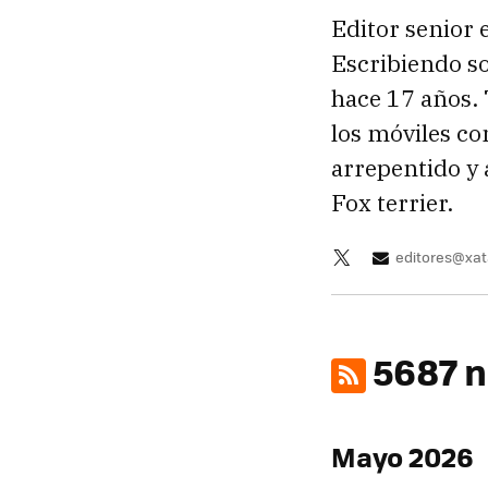
Editor senior 
Escribiendo so
hace 17 años. 
los móviles c
arrepentido y 
Fox terrier.
editores@xa
5687 n
Mayo 2026