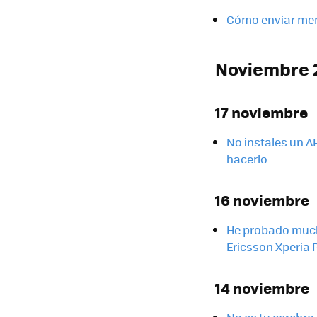
Cómo enviar men
Noviembre 
17 noviembre
No instales un A
hacerlo
16 noviembre
He probado much
Ericsson Xperia Pl
14 noviembre