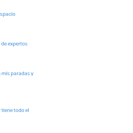
espacio
 de expertos
n mis paradas y
tiene todo el