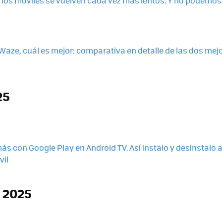
, los móviles se vuelven cada vez más lentos. Y no podemos 
aze, cuál es mejor: comparativa en detalle de las dos mej
25
ás con Google Play en Android TV. Así instalo y desinstalo a
vil
 2025