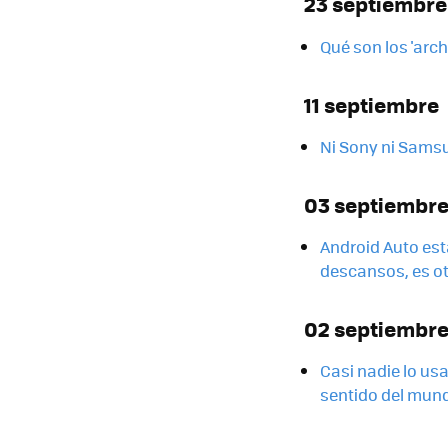
23 septiembre
Qué son los 'arc
11 septiembre
Ni Sony ni Samsu
03 septiembr
Android Auto est
descansos, es ot
02 septiembr
Casi nadie lo us
sentido del mun