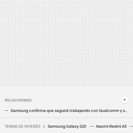
RELACIONADO
Samsung confirma que seguirá trabajando con Qualcomm y son buenas noticias para los nuevos Galaxy S25
El triplegable de Samsung está cada vez más cerca y apunta incluso para 2025
TEMAS DE INTERÉS
Samsung Galaxy S25
Xiaomi Redmi A3
YouTube quería que pagáramos la suscripción Premium, pero ha conseguido que usemos más bloqueadores de anuncios, según este estudio