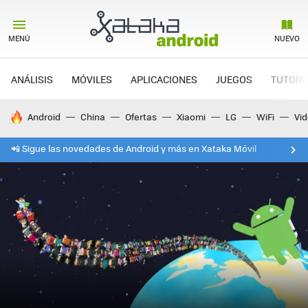
MENÚ
NUEVO
ANÁLISIS
MÓVILES
APLICACIONES
JUEGOS
TUTORI
HOY SE HABLA DE
Android
China
Ofertas
Xiaomi
LG
WiFi
Vi
📲 Sigue las novedades de Android y más en Xataka Móvil