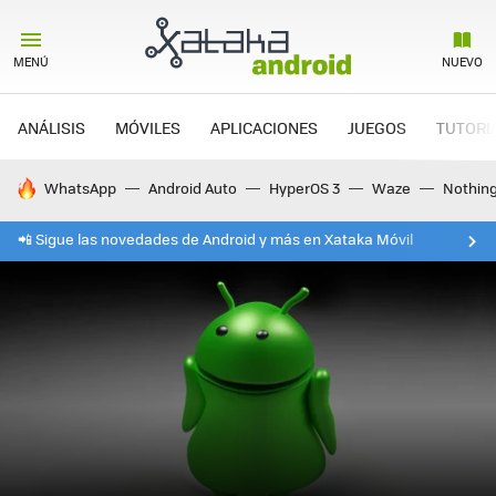
MENÚ
NUEVO
ANÁLISIS
MÓVILES
APLICACIONES
JUEGOS
TUTORI
HOY SE HABLA DE
WhatsApp
Android Auto
HyperOS 3
Waze
Nothin
📲 Sigue las novedades de Android y más en Xataka Móvil