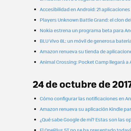
Accesibilidad en Android: 21 aplicacione
Players Unknown Battle Grand: el clon d
Nokia estrena un programa beta para Andr
BLU Vivo 8L: un móvil de generosa bater
Amazon renueva su tienda de aplicacione
Animal Crossing: Pocket Camp llegará a A
24 de octubre de 201
Cómo configurar las notificaciones en An
Amazon renueva su aplicación Kindle par
¿Qué sabe Google de mí? Estas son las o
El OnePlus 5T no se ha presentado todaví