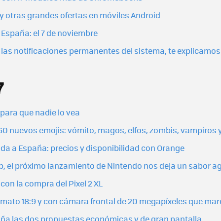
 otras grandes ofertas en móviles Android
 España: el 7 de noviembre
s las notificaciones permanentes del sistema, te explicamo
7
ara que nadie lo vea
0 nuevos emojis: vómito, magos, elfos, zombis, vampiros 
egada a España: precios y disponibilidad con Orange
 el próximo lanzamiento de Nintendo nos deja un sabor ag
con la compra del Pixel 2 XL
ormato 18:9 y con cámara frontal de 20 megapíxeles que ma
spaña las dos propuestas económicas y de gran pantalla