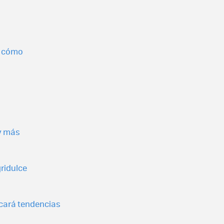
s cómo
y más
ridulce
rcará tendencias