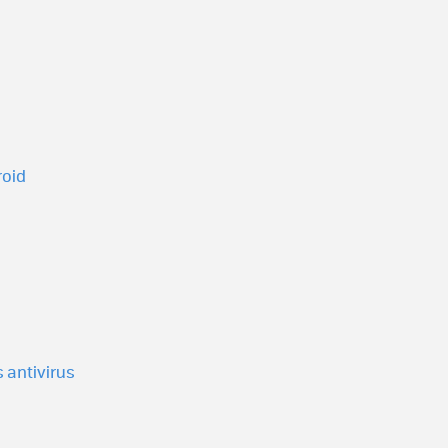
roid
 antivirus