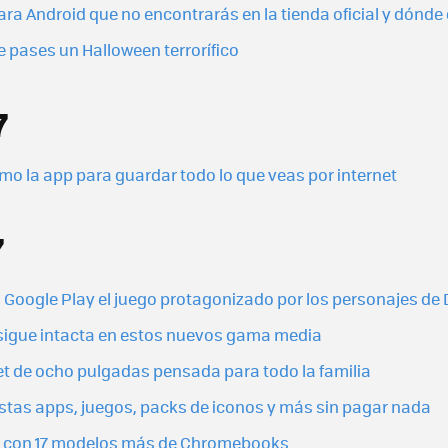
ara Android que no encontrarás en la tienda oficial y dónd
 pases un Halloween terrorífico
7
mo la app para guardar todo lo que veas por internet
7
a Google Play el juego protagonizado por los personajes 
y sigue intacta en estos nuevos gama media
et de ocho pulgadas pensada para todo la familia
 estas apps, juegos, packs de iconos y más sin pagar nada
le con 17 modelos más de Chromebooks