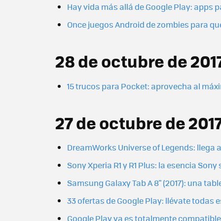
Hay vida más allá de Google Play: apps p
Once juegos Android de zombies para que
28 de octubre de 201
15 trucos para Pocket: aprovecha al máxi
27 de octubre de 201
DreamWorks Universe of Legends: llega 
Sony Xperia R1 y R1 Plus: la esencia Son
Samsung Galaxy Tab A 8" (2017): una tabl
33 ofertas de Google Play: llévate todas
Google Play ya es totalmente compatib