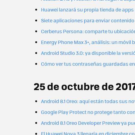
Huawei lanzará su propia tienda de apps 
Siete aplicaciones para enviar contenido
Cerberus Persona: comparte tu ubicación
Energy Phone Max 3+, análisis: un móvil 
Android Studio 3.0: ya disponible la vers
Cómo ver tus contraseñas guardadas en
25 de octubre de 201
Android 8.1 Oreo: aquí están todas sus 
Google Play Protect no protege tanto c
Android 8.1 Oreo Developer Preview ya pu
El Huawei Nova 3 llegaría en diciembre 