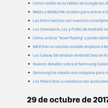
Cómo recibir en tu tablón de Google las ú
Meizu y MediaTek se alían para unirse a l
Las fotos hechas con nuestros smartphon
Los Overwatch, LoL y PUBG de Android: 1
Cómo activar "Now Playing" y poder ident
MIUI 9 en su versión estable empieza a lle
Los Galaxy S8 tendrán Android Oreo en fo
Nuevos detalles sobre el Samsung Galaxy 
Samsung ha creado una máquina para mina
Los Pixel 2 iban a venderse con auricular
29 de octubre de 201