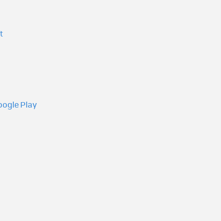
t
oogle Play