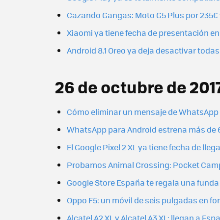
Cazando Gangas: Moto G5 Plus por 235€ y
Xiaomi ya tiene fecha de presentación en
Android 8.1 Oreo ya deja desactivar toda
26 de octubre de 201
Cómo eliminar un mensaje de WhatsApp p
WhatsApp para Android estrena más de 6
El Google Pixel 2 XL ya tiene fecha de ll
Probamos Animal Crossing: Pocket Camp,
Google Store España te regala una funda 
Oppo F5: un móvil de seis pulgadas en f
Alcatel A2 XL y Alcatel A3 XL: llegan a E