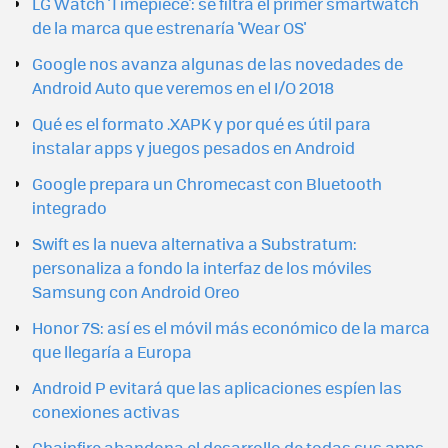
LG Watch 'Timepiece': se filtra el primer smartwatch
de la marca que estrenaría 'Wear OS'
Google nos avanza algunas de las novedades de
Android Auto que veremos en el I/O 2018
Qué es el formato .XAPK y por qué es útil para
instalar apps y juegos pesados en Android
Google prepara un Chromecast con Bluetooth
integrado
Swift es la nueva alternativa a Substratum:
personaliza a fondo la interfaz de los móviles
Samsung con Android Oreo
Honor 7S: así es el móvil más económico de la marca
que llegaría a Europa
Android P evitará que las aplicaciones espíen las
conexiones activas
Chainfire abandona el desarrollo de todas sus apps